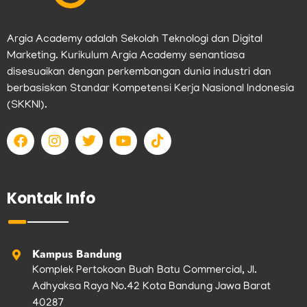
Argia Academy adalah Sekolah Teknologi dan Digital
Marketing. Kurikulum Argia Academy senantiasa
disesuaikan dengan perkembangan dunia industri dan
berbasiskan Standar Kompetensi Kerja Nasional Indonesia
(SKKNI).
F
I
T
Y
T
a
n
w
o
i
c
s
i
u
k
e
t
t
t
t
b
a
t
u
o
Kontak Info
o
g
e
b
k
o
r
r
e
k
a
m
Kampus Bandung
Komplek Pertokoan Buah Batu Commercial, Jl.
Adhyaksa Raya No.42 Kota Bandung Jawa Barat
40287