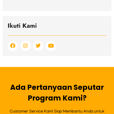
Ikuti Kami
F
I
T
Y
a
n
w
o
c
s
i
u
e
t
t
t
b
a
t
u
o
g
e
b
o
r
r
e
k
a
m
Ada Pertanyaan Seputar
Program Kami?
Customer Service Kami Siap Membantu Anda untuk