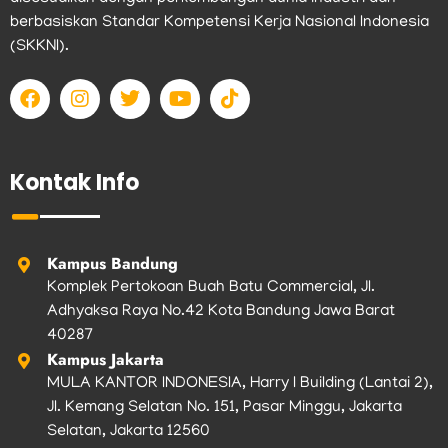
berbasiskan Standar Kompetensi Kerja Nasional Indonesia
(SKKNI).
F
I
T
Y
T
a
n
w
o
i
c
s
i
u
k
e
t
t
t
t
b
a
t
u
o
Kontak Info
o
g
e
b
k
o
r
r
e
k
a
m
Kampus Bandung
Komplek Pertokoan Buah Batu Commercial, Jl.
Adhyaksa Raya No.42 Kota Bandung Jawa Barat
40287
Kampus Jakarta
MULA KANTOR INDONESIA, Harry I Building (Lantai 2),
Jl. Kemang Selatan No. 151, Pasar Minggu, Jakarta
Selatan, Jakarta 12560