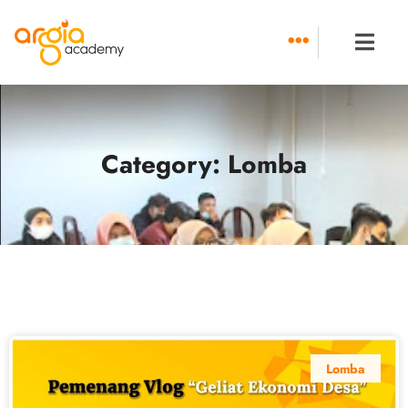
Skip
to
content
Category: Lomba
Lomba