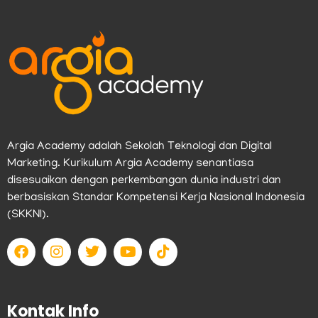
Argia Academy adalah Sekolah Teknologi dan Digital
Marketing. Kurikulum Argia Academy senantiasa
disesuaikan dengan perkembangan dunia industri dan
berbasiskan Standar Kompetensi Kerja Nasional Indonesia
(SKKNI).
F
I
T
Y
T
a
n
w
o
i
c
s
i
u
k
e
t
t
t
t
b
a
t
u
o
Kontak Info
o
g
e
b
k