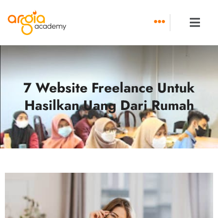
Skip
to
content
7 Website Freelance Untuk
Hasilkan Uang Dari Rumah