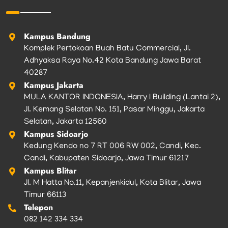
o
r
r
e
k
a
m
Kampus Bandung
Komplek Pertokoan Buah Batu Commercial, Jl.
Adhyaksa Raya No.42 Kota Bandung Jawa Barat
40287
Kampus Jakarta
MULA KANTOR INDONESIA, Harry I Building (Lantai 2),
Jl. Kemang Selatan No. 151, Pasar Minggu, Jakarta
Selatan, Jakarta 12560
Kampus Sidoarjo
Kedung Kendo no 7 RT 006 RW 002, Candi, Kec.
Candi, Kabupaten Sidoarjo, Jawa Timur 61217
Kampus Blitar
Jl. M Hatta No.11, Kepanjenkidul, Kota Blitar, Jawa
Timur 66113
Telepon
082 142 334 334