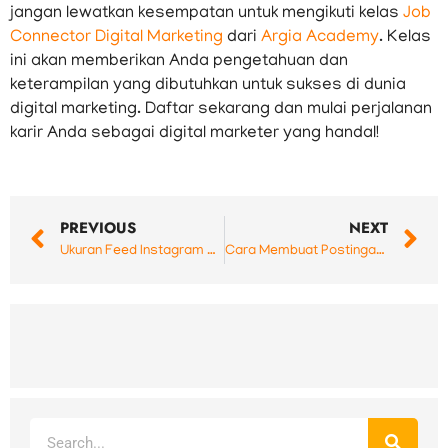
jangan lewatkan kesempatan untuk mengikuti kelas
Job
Connector Digital Marketing
dari
Argia Academy
. Kelas
ini akan memberikan Anda pengetahuan dan
keterampilan yang dibutuhkan untuk sukses di dunia
digital marketing. Daftar sekarang dan mulai perjalanan
karir Anda sebagai digital marketer yang handal!
Prev
N
PREVIOUS
NEXT
Ukuran Feed Instagram 2024 untuk Foto, Video, Story, Reels
Cara Membuat Postingan Kolaborasi di Instagram
Search