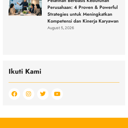
Pelatihan Berbasis Kebutuhan
Perusahaan: 4 Proven & Powerful
Strategies untuk Meningkatkan
Kompetensi dan Kinerja Karyawan
August 5, 2026
Ikuti Kami
F
I
T
Y
a
n
w
o
c
s
i
u
e
t
t
t
b
a
t
u
o
g
e
b
o
r
r
e