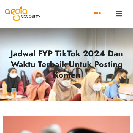
Skip
to
content
Jadwal FYP TikTok 2024 Dan
Waktu Terbaik Untuk Posting
Konten