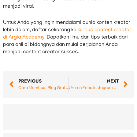
menjadi viral.
Untuk Anda yang ingin mendalami dunia konten kreator
lebih dalam, daftar sekarang ke
kursus content creator
di Argia Academy
! Dapatkan ilmu dan tips terbaik dari
para ahli di bidangnya dan mulai perjalanan Anda
menjadi content creator sukses.
Prev
N
PREVIOUS
NEXT
Cara Membuat Blog Gratis di Blogspot (Cepat dan Mudah!)
Ukuran Feed Instagram 2024 untuk Foto, Video, Story, Reels