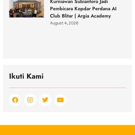
Kurniawan Subiantoro Jadi
Pembicara Kopdar Perdana AI
Club Blitar | Argia Academy
August 4, 2026
Ikuti Kami
F
I
T
Y
a
n
w
o
c
s
i
u
e
t
t
t
b
a
t
u
o
g
e
b
o
r
r
e