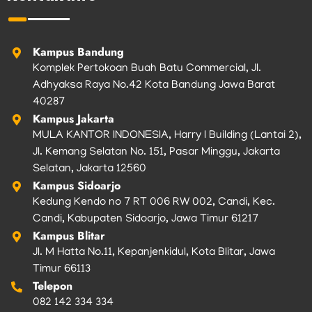
o
r
r
e
k
a
m
Kampus Bandung
Komplek Pertokoan Buah Batu Commercial, Jl.
Adhyaksa Raya No.42 Kota Bandung Jawa Barat
40287
Kampus Jakarta
MULA KANTOR INDONESIA, Harry I Building (Lantai 2),
Jl. Kemang Selatan No. 151, Pasar Minggu, Jakarta
Selatan, Jakarta 12560
Kampus Sidoarjo
Kedung Kendo no 7 RT 006 RW 002, Candi, Kec.
Candi, Kabupaten Sidoarjo, Jawa Timur 61217
Kampus Blitar
Jl. M Hatta No.11, Kepanjenkidul, Kota Blitar, Jawa
Timur 66113
Telepon
082 142 334 334