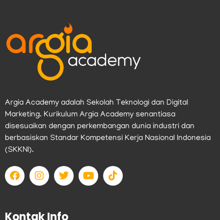
Argia Academy adalah Sekolah Teknologi dan Digital
Marketing. Kurikulum Argia Academy senantiasa
disesuaikan dengan perkembangan dunia industri dan
berbasiskan Standar Kompetensi Kerja Nasional Indonesia
(SKKNI).
F
I
T
Y
T
a
n
w
o
i
c
s
i
u
k
e
t
t
t
t
b
a
t
u
o
Kontak Info
o
g
e
b
k