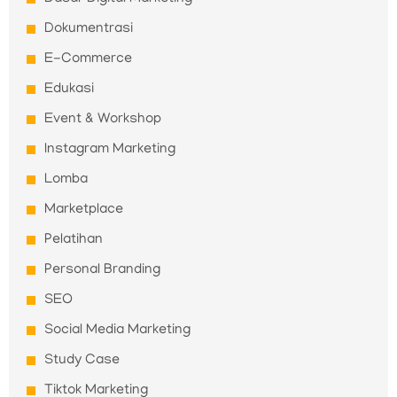
Dokumentrasi
E-Commerce
Edukasi
Event & Workshop
Instagram Marketing
Lomba
Marketplace
Pelatihan
Personal Branding
SEO
Social Media Marketing
Study Case
Tiktok Marketing