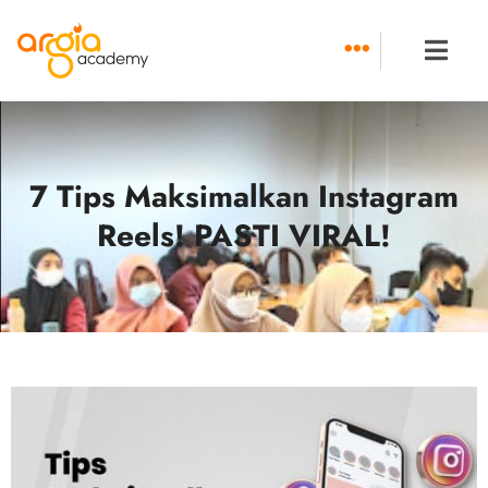
Skip
to
content
7 Tips Maksimalkan Instagram
Reels! PASTI VIRAL!