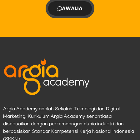
AWALIA
Argia Academy adalah Sekolah Teknologi dan Digital
Marketing. Kurikulum Argia Academy senantiasa
disesuaikan dengan perkembangan dunia industri dan
berbasiskan Standar Kompetensi Kerja Nasional Indonesia
(SKKNI).