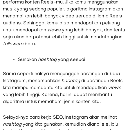
performa konten Reels-mu. Jika kamu menggunakan
musik yang sedang populer, algoritma Instagram akan
menampilkan lebih banyak video serupa di lama Reels
audiens. Sehingga, kamu bisa mendapatkan peluang
untuk mendapatkan
views
yang lebih banyak, dan tentu
saja akan berpotensi lebih tinggi untuk mendatangkan
followers
baru.
Gunakan
hashtag
yang sesuai
Sama seperti halnya mengunggah postingan di
feed
Instagram, menambahkan
hashtag
di postingan Reels
kita mampu membantu kita untuk mendapatkan
views
yang lebih tinggi. Karena, hal ini dapat membantu
algoritma untuk memahami jenis konten kita.
Selayaknya cara kerja SEO, Instagram akan melihat
hashtag
yang kita gunakan, kemudian dianalisis, lalu