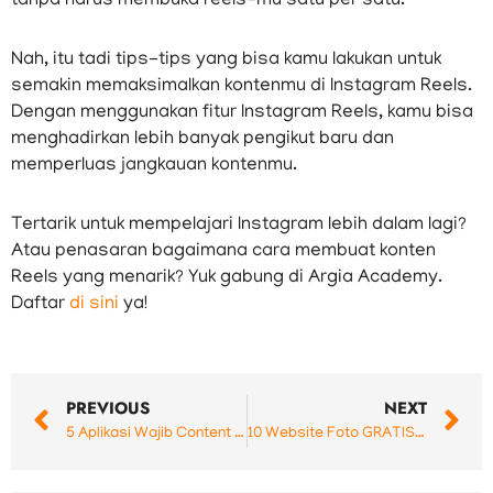
tanpa harus membuka reels-mu satu per satu.
Nah, itu tadi tips-tips yang bisa kamu lakukan untuk
semakin memaksimalkan kontenmu di Instagram Reels.
Dengan menggunakan fitur Instagram Reels, kamu bisa
menghadirkan lebih banyak pengikut baru dan
memperluas jangkauan kontenmu.
Tertarik untuk mempelajari Instagram lebih dalam lagi?
Atau penasaran bagaimana cara membuat konten
Reels yang menarik? Yuk gabung di Argia Academy.
Daftar
di sini
ya!
Prev
N
PREVIOUS
NEXT
5 Aplikasi Wajib Content Creator
10 Website Foto GRATIS Selain Unsplash! Kamu Wajib Tahu!