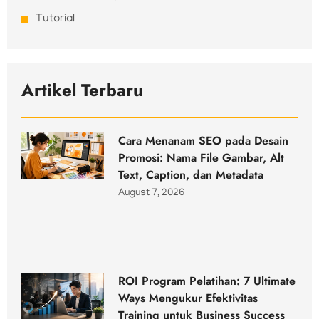
Tutorial
Artikel Terbaru
Cara Menanam SEO pada Desain
Promosi: Nama File Gambar, Alt
Text, Caption, dan Metadata
August 7, 2026
ROI Program Pelatihan: 7 Ultimate
Ways Mengukur Efektivitas
Training untuk Business Success