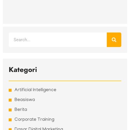
Search
Kategori
Artificial Intelligence
Beasiswa
Berita
Corporate Training
Dasar Digital Marketing