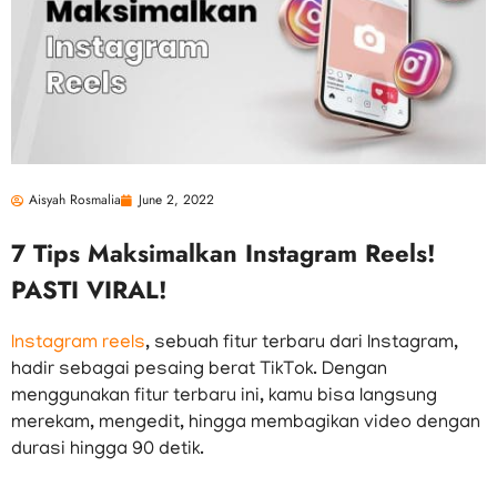
Aisyah Rosmalia
June 2, 2022
7 Tips Maksimalkan Instagram Reels!
PASTI VIRAL!
Instagram reels
, sebuah fitur terbaru dari Instagram,
hadir sebagai pesaing berat TikTok. Dengan
menggunakan fitur terbaru ini, kamu bisa langsung
merekam, mengedit, hingga membagikan video dengan
durasi hingga 90 detik.