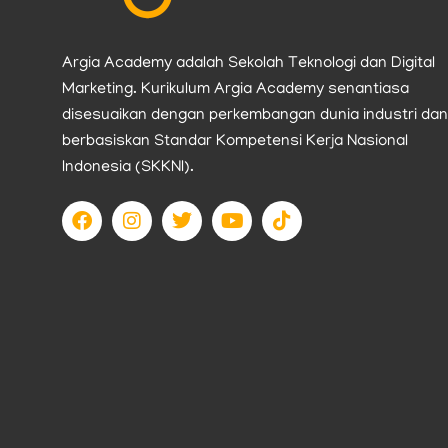
Argia Academy adalah Sekolah Teknologi dan Digital
Marketing. Kurikulum Argia Academy senantiasa
disesuaikan dengan perkembangan dunia industri dan
berbasiskan Standar Kompetensi Kerja Nasional
Indonesia (SKKNI).
F
I
T
Y
T
a
n
w
o
i
c
s
i
u
k
e
t
t
t
t
b
a
t
u
o
o
g
e
b
k
o
r
r
e
k
a
m