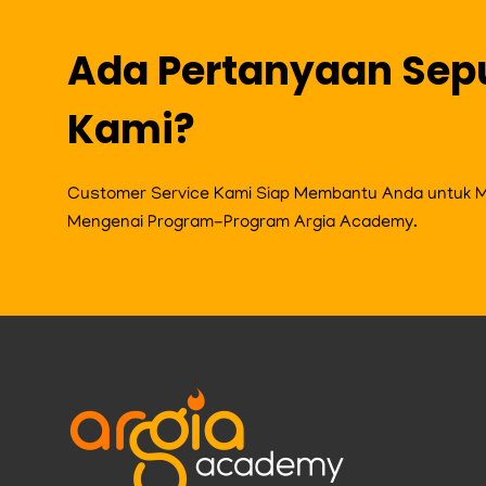
Ada Pertanyaan Sep
Kami?
Customer Service Kami Siap Membantu Anda untuk Me
Mengenai Program-Program Argia Academy.