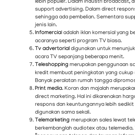
lebih populer. Dalam industri broadcast,
support advertising. Dalam direct respon
sehingga ada pembelian. Sementara supp
jenis lain.
Infomercia
l adalah iklan komersial yang 
acaranya seperti program TV biasa.
Tv advertorial
digunakan untuk menunjuk
acara TV sepanjang beberapa menit.
Teleshopping
merupakan penggunaan salu
kredit membuat peningkatan yang cukup si
Banyak peralatan rumah tangga dipromosik
Print media
. Koran dan majalah merupakan
direct marketing. Hal ini dikarenakan h
respons dan keuntungannya lebih sedikit da
digunakan sama sekali.
Telemarketing
merupakan sales lewat te
berkembanglah audiotex atau telemedia.