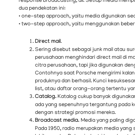
response broadcasting, dll. Setiap media mempu
dua pendekatan ini:
• one-step approach, yaitu media digunakan s
• two-step approach, yaitu menggunakan bebe
Direct mail
.
Sering disebut sebagai junk mail atau su
perusahaan menghindari direct mail di 
citra perusahaan, tapi jika digunakan de
Contohnya saat Porsche mengirimi kalang
produknya dan berhasil. Kunci kesuksesa
list, atau daftar orang-orang tertentu 
Catalog.
Katalog cukup banyak digunakan
ada yang sepenuhnya tergantung pada k
dengan strategi promosi mereka.
Broadcast media.
Media yang paling diga
Pada 1950, radio merupakan media yang sa