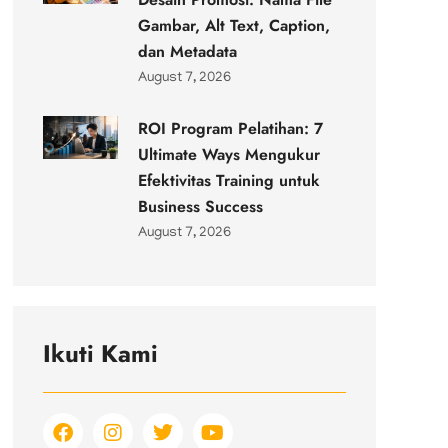
Gambar, Alt Text, Caption,
dan Metadata
August 7, 2026
ROI Program Pelatihan: 7
Ultimate Ways Mengukur
Efektivitas Training untuk
Business Success
August 7, 2026
Ikuti Kami
F
I
T
Y
a
n
w
o