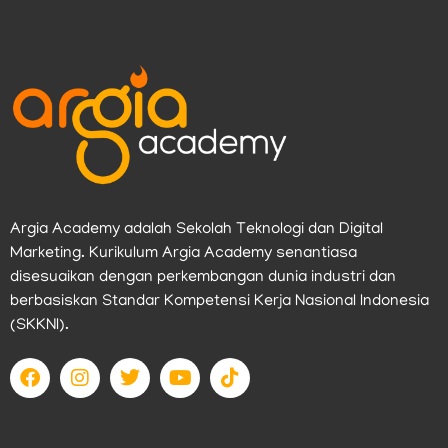
Argia Academy adalah Sekolah Teknologi dan Digital
Marketing. Kurikulum Argia Academy senantiasa
disesuaikan dengan perkembangan dunia industri dan
berbasiskan Standar Kompetensi Kerja Nasional Indonesia
(SKKNI).
F
I
T
Y
T
a
n
w
o
i
c
s
i
u
k
e
t
t
t
t
b
a
t
u
o