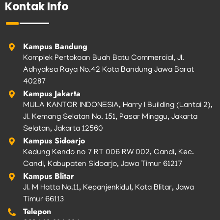
Kontak Info
o
g
e
b
k
o
r
r
e
k
a
m
Kampus Bandung
Komplek Pertokoan Buah Batu Commercial, Jl.
Adhyaksa Raya No.42 Kota Bandung Jawa Barat
40287
Kampus Jakarta
MULA KANTOR INDONESIA, Harry I Building (Lantai 2),
Jl. Kemang Selatan No. 151, Pasar Minggu, Jakarta
Selatan, Jakarta 12560
Kampus Sidoarjo
Kedung Kendo no 7 RT 006 RW 002, Candi, Kec.
Candi, Kabupaten Sidoarjo, Jawa Timur 61217
Kampus Blitar
Jl. M Hatta No.11, Kepanjenkidul, Kota Blitar, Jawa
Timur 66113
Telepon