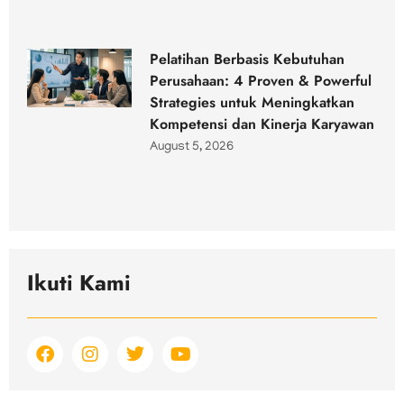
Pelatihan Berbasis Kebutuhan
Perusahaan: 4 Proven & Powerful
Strategies untuk Meningkatkan
Kompetensi dan Kinerja Karyawan
August 5, 2026
Ikuti Kami
F
I
T
Y
a
n
w
o
c
s
i
u
e
t
t
t