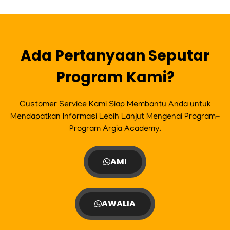
b
a
t
u
o
g
e
b
o
r
r
e
k
a
m
Ada Pertanyaan Seputar
Program Kami?
Customer Service Kami Siap Membantu Anda untuk
Mendapatkan Informasi Lebih Lanjut Mengenai Program-
Program Argia Academy.
AMI
AWALIA