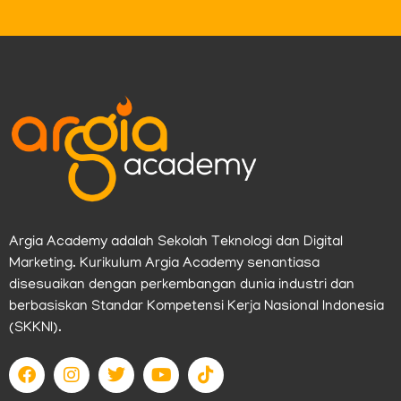
Argia Academy adalah Sekolah Teknologi dan Digital
Marketing. Kurikulum Argia Academy senantiasa
disesuaikan dengan perkembangan dunia industri dan
berbasiskan Standar Kompetensi Kerja Nasional Indonesia
(SKKNI).
F
I
T
Y
T
a
n
w
o
i
c
s
i
u
k