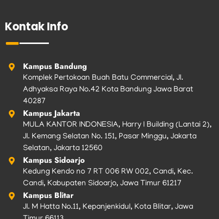
e
t
t
t
t
b
a
t
u
o
Kontak Info
o
g
e
b
k
o
r
r
e
k
a
m
Kampus Bandung
Komplek Pertokoan Buah Batu Commercial, Jl.
Adhyaksa Raya No.42 Kota Bandung Jawa Barat
40287
Kampus Jakarta
MULA KANTOR INDONESIA, Harry I Building (Lantai 2),
Jl. Kemang Selatan No. 151, Pasar Minggu, Jakarta
Selatan, Jakarta 12560
Kampus Sidoarjo
Kedung Kendo no 7 RT 006 RW 002, Candi, Kec.
Candi, Kabupaten Sidoarjo, Jawa Timur 61217
Kampus Blitar
Jl. M Hatta No.11, Kepanjenkidul, Kota Blitar, Jawa
Timur 66113