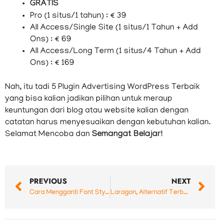
GRATIS
Pro (1 situs/1 tahun) : € 39
All Access/Single Site (1 situs/1 Tahun + Add
Ons) : € 69
All Access/Long Term (1 situs/4 Tahun + Add
Ons) : € 169
Nah, itu tadi 5 Plugin Advertising WordPress Terbaik
yang bisa kalian jadikan pilihan untuk meraup
keuntungan dari blog atau website kalian dengan
catatan harus menyesuaikan dengan kebutuhan kalian.
Selamat Mencoba dan
Semangat Belajar!
Prev
N
PREVIOUS
NEXT
Cara Mengganti Font Style di WordPress
Laragon, Alternatif Terbaik Pengganti XAMPP