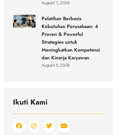
August 7, 2026
Pelatihan Berbasis
Kebutuhan Perusahaan: 4
Proven & Powerful
Strategies untuk
Meningkatkan Kompetensi
dan Kinerja Karyawan
August 5, 2026
Ikuti Kami
F
I
T
Y
a
n
w
o
c
s
i
u