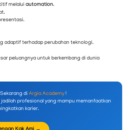
tif melalui
automation
.
at.
resentasi.
g adaptif terhadap perubahan teknologi.
esar peluangnya untuk berkembang di dunia
a Sekarang di
Argia Academy
!
 jadilah profesional yang mampu memanfaatkan
ingkatkan karier.
dengan Kak Ami →