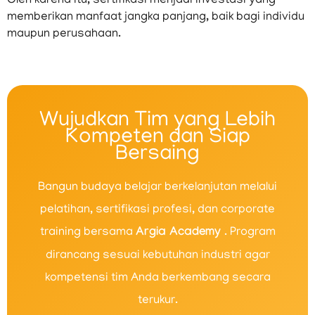
Oleh karena itu, sertifikasi menjadi investasi yang
memberikan manfaat jangka panjang, baik bagi individu
maupun perusahaan.
Wujudkan Tim yang Lebih
Kompeten dan Siap
Bersaing
Bangun budaya belajar berkelanjutan melalui
pelatihan, sertifikasi profesi, dan corporate
training bersama
Argia Academy
. Program
dirancang sesuai kebutuhan industri agar
kompetensi tim Anda berkembang secara
terukur.