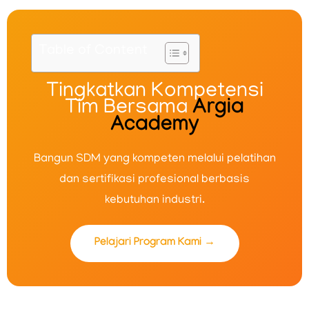
Table of Content
Tingkatkan Kompetensi
Tim Bersama
Argia
Academy
Bangun SDM yang kompeten melalui pelatihan
dan sertifikasi profesional berbasis
kebutuhan industri.
Pelajari Program Kami →