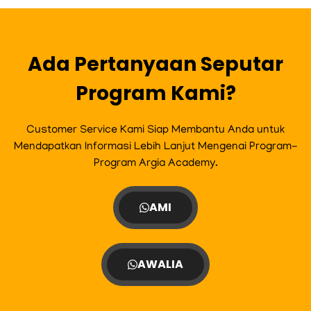
o
g
e
b
o
r
r
e
k
a
m
Ada Pertanyaan Seputar
Program Kami?
Customer Service Kami Siap Membantu Anda untuk
Mendapatkan Informasi Lebih Lanjut Mengenai Program-
Program Argia Academy.
AMI
AWALIA