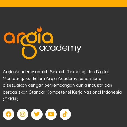
Argia Academy adalah Sekolah Teknologi dan Digital
Marketing. Kurikulum Argia Academy senantiasa
disesuaikan dengan perkembangan dunia industri dan
berbasiskan Standar Kompetensi Kerja Nasional Indonesia
(SKKNI).
F
I
T
Y
T
a
n
w
o
i
c
s
i
u
k