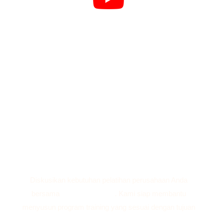
🚀 Corporate Training
Siap Mengembangkan
Kompetensi Tim Anda?
Diskusikan kebutuhan pelatihan perusahaan Anda
bersama
Argia Academy
. Kami siap membantu
menyusun program training yang sesuai dengan tujuan