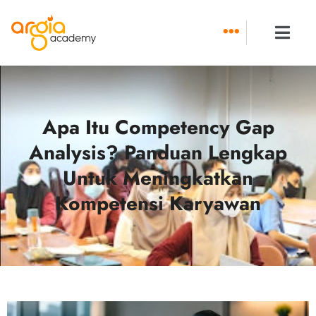
Skip
to
content
Apa Itu Competency Gap
Analysis? Panduan Lengkap
Untuk Meningkatkan
Kompetensi Karyawan