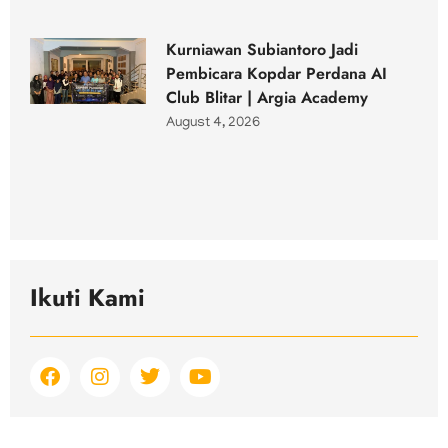
Kurniawan Subiantoro Jadi
Pembicara Kopdar Perdana AI
Club Blitar | Argia Academy
August 4, 2026
Ikuti Kami
F
I
T
Y
a
n
w
o
c
s
i
u
e
t
t
t
b
a
t
u