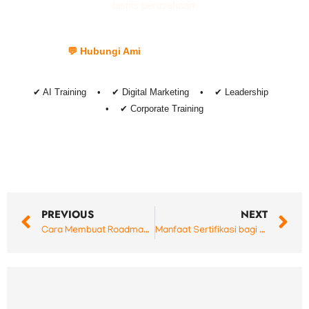
bisnis perusahaan.
💬 Hubungi Ami
📞 Hubungi Lia
✔ AI Training • ✔ Digital Marketing • ✔ Leadership
• ✔ Corporate Training
Prev
N
PREVIOUS
NEXT
Cara Membuat Roadmap Pelatihan Karyawan agar Program Training Lebih Terarah
Manfaat Sertifikasi bagi Karyawan Perusahaan: Investasi Kompetensi untuk Karier dan Bisnis yang Lebih Maju