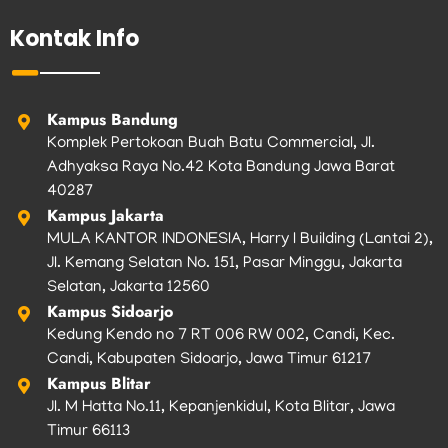
e
t
t
t
t
b
a
t
u
o
Kontak Info
o
g
e
b
k
o
r
r
e
k
a
m
Kampus Bandung
Komplek Pertokoan Buah Batu Commercial, Jl.
Adhyaksa Raya No.42 Kota Bandung Jawa Barat
40287
Kampus Jakarta
MULA KANTOR INDONESIA, Harry I Building (Lantai 2),
Jl. Kemang Selatan No. 151, Pasar Minggu, Jakarta
Selatan, Jakarta 12560
Kampus Sidoarjo
Kedung Kendo no 7 RT 006 RW 002, Candi, Kec.
Candi, Kabupaten Sidoarjo, Jawa Timur 61217
Kampus Blitar
Jl. M Hatta No.11, Kepanjenkidul, Kota Blitar, Jawa
Timur 66113