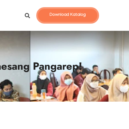
Download Katalog
aesang Pangarep!