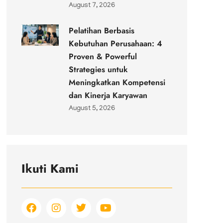
August 7, 2026
Pelatihan Berbasis
Kebutuhan Perusahaan: 4
Proven & Powerful
Strategies untuk
Meningkatkan Kompetensi
dan Kinerja Karyawan
August 5, 2026
Ikuti Kami
F
I
T
Y
a
n
w
o
c
s
i
u