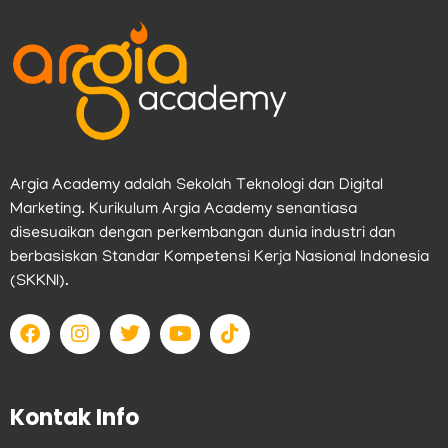
Argia Academy adalah Sekolah Teknologi dan Digital
Marketing. Kurikulum Argia Academy senantiasa
disesuaikan dengan perkembangan dunia industri dan
berbasiskan Standar Kompetensi Kerja Nasional Indonesia
(SKKNI).
F
I
T
Y
T
a
n
w
o
i
c
s
i
u
k
e
t
t
t
t
b
a
t
u
o
Kontak Info
o
g
e
b
k
o
r
r
e