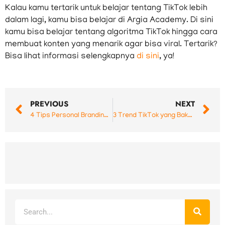
Kalau kamu tertarik untuk belajar tentang TikTok lebih
dalam lagi, kamu bisa belajar di Argia Academy. Di sini
kamu bisa belajar tentang algoritma TikTok hingga cara
membuat konten yang menarik agar bisa viral. Tertarik?
Bisa lihat informasi selengkapnya
di sini
, ya!
Prev
N
PREVIOUS
NEXT
4 Tips Personal Branding di Sosmed ala Kaesang Pangarep!
3 Trend TikTok yang Bakal Rame di Tahun 2023!
Search