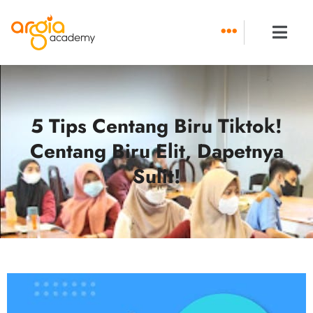
Skip
to
content
5 Tips Centang Biru Tiktok!
Centang Biru Elit, Dapetnya
Sulit!