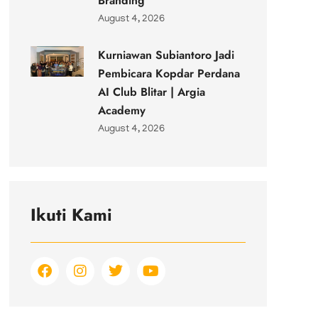
Branding
August 4, 2026
Kurniawan Subiantoro Jadi
Pembicara Kopdar Perdana
AI Club Blitar | Argia
Academy
August 4, 2026
Ikuti Kami
F
I
T
Y
a
n
w
o
c
s
i
u
e
t
t
t