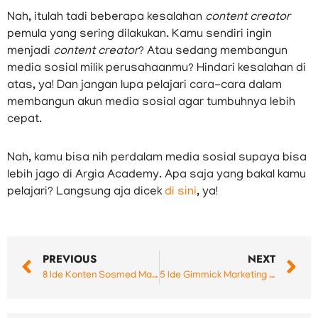
Nah, itulah tadi beberapa kesalahan
content creator
pemula yang sering dilakukan. Kamu sendiri ingin
menjadi
content creator
? Atau sedang membangun
media sosial milik perusahaanmu? Hindari kesalahan di
atas, ya! Dan jangan lupa pelajari cara-cara dalam
membangun akun media sosial agar tumbuhnya lebih
cepat.
Nah, kamu bisa nih perdalam media sosial supaya bisa
lebih jago di Argia Academy. Apa saja yang bakal kamu
pelajari? Langsung aja dicek
di sini
, ya!
Prev
N
PREVIOUS
NEXT
8 Ide Konten Sosmed Marketing Anti Boring
5 Ide Gimmick Marketing untuk Sosmed Bisnismu!