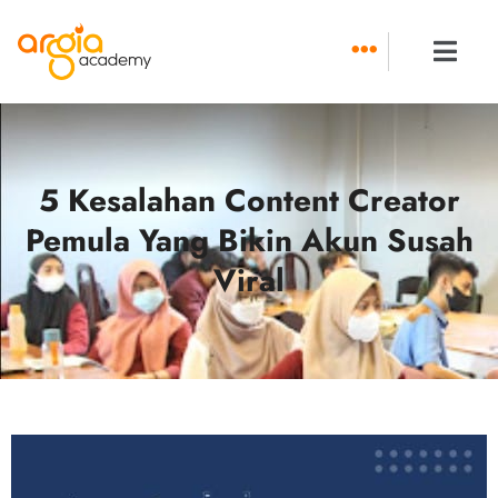
Skip
to
content
5 Kesalahan Content Creator
Pemula Yang Bikin Akun Susah
Viral