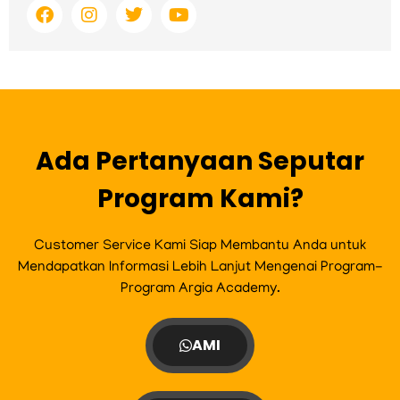
F
I
T
Y
a
n
w
o
c
s
i
u
e
t
t
t
b
a
t
u
o
g
e
b
o
r
r
e
k
a
m
Ada Pertanyaan Seputar
Program Kami?
Customer Service Kami Siap Membantu Anda untuk
Mendapatkan Informasi Lebih Lanjut Mengenai Program-
Program Argia Academy.
AMI