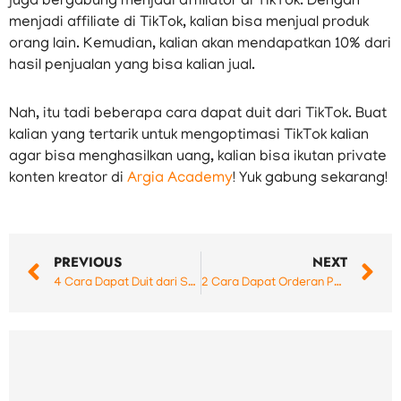
juga bergabung menjadi affiliator di TikTok. Dengan
menjadi affiliate di TikTok, kalian bisa menjual produk
orang lain. Kemudian, kalian akan mendapatkan 10% dari
hasil penjualan yang bisa kalian jual.
Nah, itu tadi beberapa cara dapat duit dari TikTok. Buat
kalian yang tertarik untuk mengoptimasi TikTok kalian
agar bisa menghasilkan uang, kalian bisa ikutan private
konten kreator di
Argia Academy
! Yuk gabung sekarang!
Prev
N
PREVIOUS
NEXT
4 Cara Dapat Duit dari Shopee Tanpa Jualan
2 Cara Dapat Orderan Pertama di Shopee! Dijamin AMPUH!