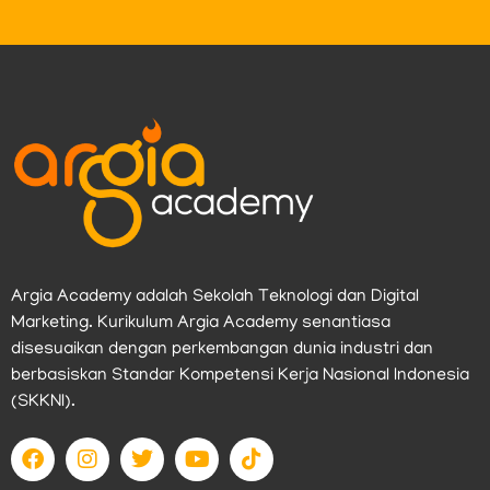
Argia Academy adalah Sekolah Teknologi dan Digital
Marketing. Kurikulum Argia Academy senantiasa
disesuaikan dengan perkembangan dunia industri dan
berbasiskan Standar Kompetensi Kerja Nasional Indonesia
(SKKNI).
F
I
T
Y
T
a
n
w
o
i