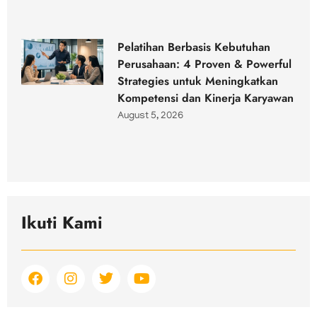
Pelatihan Berbasis Kebutuhan
Perusahaan: 4 Proven & Powerful
Strategies untuk Meningkatkan
Kompetensi dan Kinerja Karyawan
August 5, 2026
Ikuti Kami
F
I
T
Y
a
n
w
o
c
s
i
u
e
t
t
t