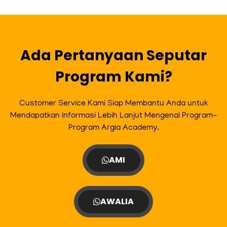
b
a
t
u
o
g
e
b
o
r
r
e
k
a
m
Ada Pertanyaan Seputar
Program Kami?
Customer Service Kami Siap Membantu Anda untuk
Mendapatkan Informasi Lebih Lanjut Mengenai Program-
Program Argia Academy.
AMI
AWALIA