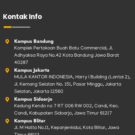
c
s
i
u
k
e
t
t
t
t
b
a
t
u
o
Kontak Info
o
g
e
b
k
o
r
r
e
k
a
m
Kampus Bandung
Komplek Pertokoan Buah Batu Commercial, Jl.
Adhyaksa Raya No.42 Kota Bandung Jawa Barat
40287
Kampus Jakarta
MULA KANTOR INDONESIA, Harry I Building (Lantai 2),
Jl. Kemang Selatan No. 151, Pasar Minggu, Jakarta
Selatan, Jakarta 12560
Kampus Sidoarjo
Kedung Kendo no 7 RT 006 RW 002, Candi, Kec.
Candi, Kabupaten Sidoarjo, Jawa Timur 61217
Kampus Blitar
Jl. M Hatta No.11, Kepanjenkidul, Kota Blitar, Jawa