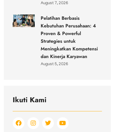
August 7, 2026
Pelatihan Berbasis
Kebutuhan Perusahaan: 4
Proven & Powerful
Strategies untuk
Meningkatkan Kompetensi
dan Kinerja Karyawan
August 5, 2026
Ikuti Kami
F
I
T
Y
a
n
w
o
c
s
i
u