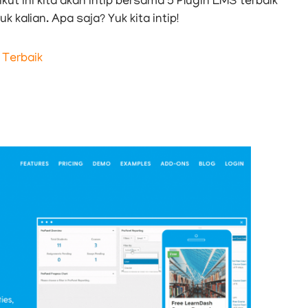
rikut ini kita akan intip bersama 5 Plugin LMS terbaik
kalian. Apa saja? Yuk kita intip!
 Terbaik