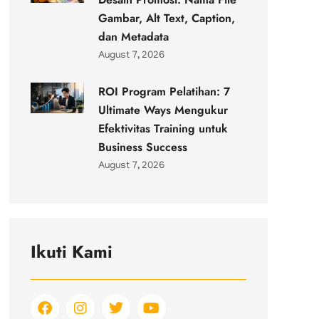
Gambar, Alt Text, Caption,
dan Metadata
August 7, 2026
ROI Program Pelatihan: 7
Ultimate Ways Mengukur
Efektivitas Training untuk
Business Success
August 7, 2026
Ikuti Kami
F
I
T
Y
a
n
w
o