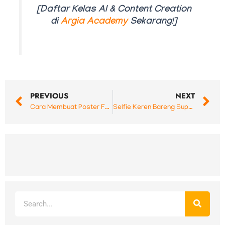
[Daftar Kelas AI & Content Creation
di
Argia Academy
Sekarang!]
Prev
N
PREVIOUS
NEXT
Cara Membuat Poster Formula 1 dengan Wajah Sendiri Menggunakan AI: Keren, Realistis, dan Mudah!
Selfie Keren Bareng Superhero Justice League Pakai AI Gemini!
Search