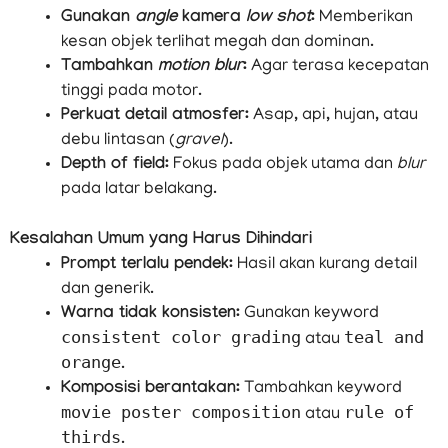
Gunakan
angle
kamera
low shot
:
Memberikan
kesan objek terlihat megah dan dominan.
Tambahkan
motion blur
:
Agar terasa kecepatan
tinggi pada motor.
Perkuat detail atmosfer:
Asap, api, hujan, atau
debu lintasan (
gravel
).
Depth of field:
Fokus pada objek utama dan
blur
pada latar belakang.
Kesalahan Umum yang Harus Dihindari
Prompt terlalu pendek:
Hasil akan kurang detail
dan generik.
Warna tidak konsisten:
Gunakan keyword
consistent color grading
teal and
atau
orange
.
Komposisi berantakan:
Tambahkan keyword
movie poster composition
rule of
atau
thirds
.