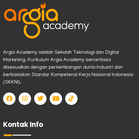
Argia Academy adalah Sekolah Teknologi dan Digital
Marketing. Kurikulum Argia Academy senantiasa
disesuaikan dengan perkembangan dunia industri dan
berbasiskan Standar Kompetensi Kerja Nasional Indonesia
(SKKNI).
F
I
T
Y
T
a
n
w
o
i
c
s
i
u
k
e
t
t
t
t
b
a
t
u
o
Kontak Info
o
g
e
b
k
o
r
r
e
k
a