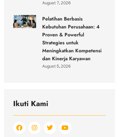
August 7, 2026
Pelatihan Berbasis
Kebutuhan Perusahaan: 4
Proven & Powerful
Strategies untuk
Meningkatkan Kompetensi
dan Kinerja Karyawan
August 5, 2026
Ikuti Kami
F
I
T
Y
a
n
w
o
c
s
i
u