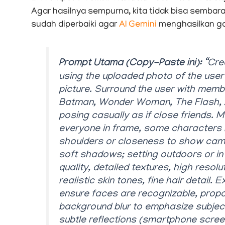
Agar hasilnya sempurna, kita tidak bisa sembar
sudah diperbaiki agar
AI Gemini
menghasilkan g
Prompt Utama (Copy-Paste ini):
“Cre
using the uploaded photo of the user
picture. Surround the user with mem
Batman, Wonder Woman, The Flash, A
posing casually as if close friends. M
everyone in frame, some characters l
shoulders or closeness to show camara
soft shadows; setting outdoors or in 
quality, detailed textures, high resolu
realistic skin tones, fine hair detail
ensure faces are recognizable, proport
background blur to emphasize subjects
subtle reflections (smartphone scree