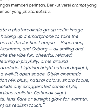
angan memberi perintah. Berikut versi
prompt
yang
ambar yang
photorealistic
:
ate a photorealistic group selfie image
 holding up a smartphone to take the
bers of the Justice League — Superman,
quaman, and Cyborg — all smiling and
ake the vibe fun, cheerful, relaxed;
eaning in playfully, arms around
derie. Lighting: bright natural daylight,
a well‑lit open space. Style: cinematic
tion (4K plus), natural colors, sharp focus,
. Exclude any exaggerated comic style;
ions realistic. Optional: slight
, lens flare or sunlight glow for warmth,
n) as realism touch.”