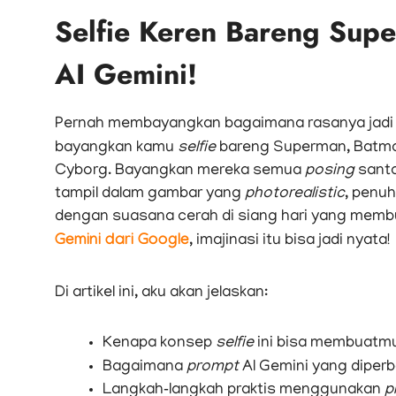
Selfie Keren Bareng Supe
AI Gemini!
Pernah membayangkan bagaimana rasanya jad
bayangkan kamu
selfie
bareng Superman, Batma
Cyborg. Bayangkan mereka semua
posing
santa
tampil dalam gambar yang
photorealistic
, penuh
dengan suasana cerah di siang hari yang membua
Gemini dari Google
, imajinasi itu bisa jadi nyata!
Di artikel ini, aku akan jelaskan:
Kenapa konsep
selfie
ini bisa membuatmu
Bagaimana
prompt
AI Gemini yang diperb
Langkah‑langkah praktis menggunakan
p