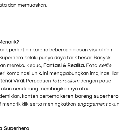
yata dan memuaskan.
Menarik?
ik perhatian karena beberapa alasan visual dan
 Superhero selalu punya daya tarik besar. Banyak
ran mereka. Kedua,
Fantasi & Realita
. Foto
selfie
ri kombinasi unik. Ini menggabungkan imajinasi liar
tensi Viral
. Perpaduan
fotorealism
dengan pose
ka akan cenderung membagikannya atau
 demikian, konten bertema
keren bareng superhero
tif menarik klik serta meningkatkan
engagement
akun
ng Superhero