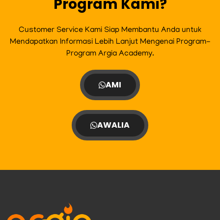
Program Kami?
Customer Service Kami Siap Membantu Anda untuk
Mendapatkan Informasi Lebih Lanjut Mengenai Program-
Program Argia Academy.
AMI
AWALIA