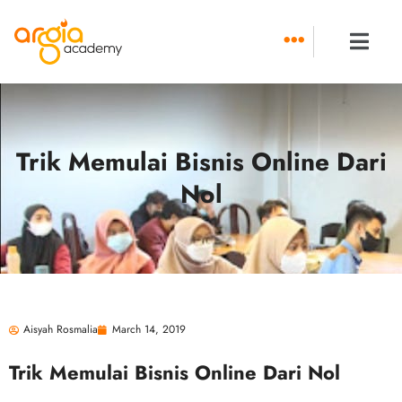
Skip
to
content
Trik Memulai Bisnis Online Dari
Nol
Aisyah Rosmalia
March 14, 2019
Trik Memulai Bisnis Online Dari Nol