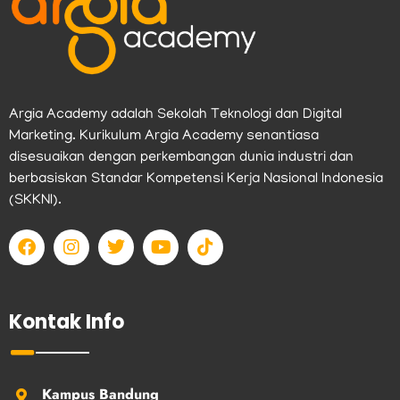
Argia Academy adalah Sekolah Teknologi dan Digital
Marketing. Kurikulum Argia Academy senantiasa
disesuaikan dengan perkembangan dunia industri dan
berbasiskan Standar Kompetensi Kerja Nasional Indonesia
(SKKNI).
F
I
T
Y
T
a
n
w
o
i
c
s
i
u
k
e
t
t
t
t
b
a
t
u
o
Kontak Info
o
g
e
b
k
o
r
r
e
k
a
m
Kampus Bandung