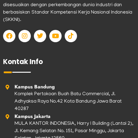
disesuaikan dengan perkembangan dunia industri dan
berbasiskan Standar Kompetensi Kerja Nasional Indonesia
(SKKNI).
F
I
T
Y
T
a
n
w
o
i
c
s
i
u
k
e
t
t
t
t
b
a
t
u
o
Kontak Info
o
g
e
b
k
o
r
r
e
k
a
m
Kampus Bandung
Komplek Pertokoan Buah Batu Commercial, Jl.
Adhyaksa Raya No.42 Kota Bandung Jawa Barat
40287
Kampus Jakarta
MULA KANTOR INDONESIA, Harry I Building (Lantai 2),
Jl. Kemang Selatan No. 151, Pasar Minggu, Jakarta