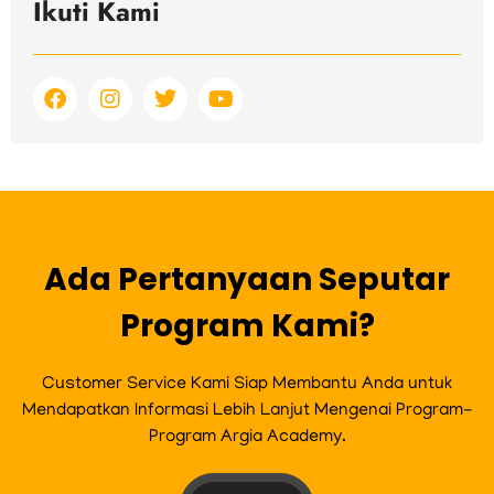
Ikuti Kami
F
I
T
Y
a
n
w
o
c
s
i
u
e
t
t
t
b
a
t
u
o
g
e
b
o
r
r
e
k
a
m
Ada Pertanyaan Seputar
Program Kami?
Customer Service Kami Siap Membantu Anda untuk
Mendapatkan Informasi Lebih Lanjut Mengenai Program-
Program Argia Academy.