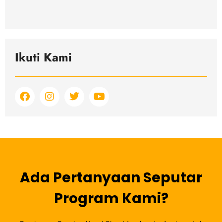
Ikuti Kami
F
I
T
Y
a
n
w
o
c
s
i
u
e
t
t
t
b
a
t
u
o
g
e
b
o
r
r
e
k
a
m
Ada Pertanyaan Seputar
Program Kami?