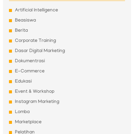
Artificial Intelligence
Beasiswa
Berita
Corporate Training
Dasar Digital Marketing
Dokumentrasi
E-Commerce
Edukasi
Event & Workshop
Instagram Marketing
Lomba
Marketplace
Pelatihan