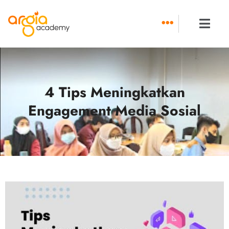
Skip
to
content
4 Tips Meningkatkan
Engagement Media Sosial