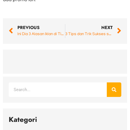
ada promo loh!
Prev
N
PREVIOUS
NEXT
Ini Dia 3 Alasan Iklan di TikTok Sering Ditolak!
3 Tips dan Trik Sukses sebagai TikTok Affiliate Marketing
Search
Kategori