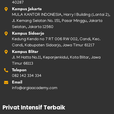
40287
Kampus Jakarta
MULA KANTOR INDONESIA, Harry I Building (Lantai 2),
Jl. Kemang Selatan No. 151, Pasar Minggu, Jakarta
Selatan, Jakarta 12560
Kampus Sidoarjo
Kedung Kendo no 7 RT 006 RW 002, Candi, Kec.
Candi, Kabupaten Sidoarjo, Jawa Timur 61217
Kampus Blitar
Jl. M Hatta No.11, Kepanjenkidul, Kota Blitar, Jawa
Timur 66113
Telepon
082 142 334 334
Email
info@argiaacademy.com
Privat Intensif Terbaik