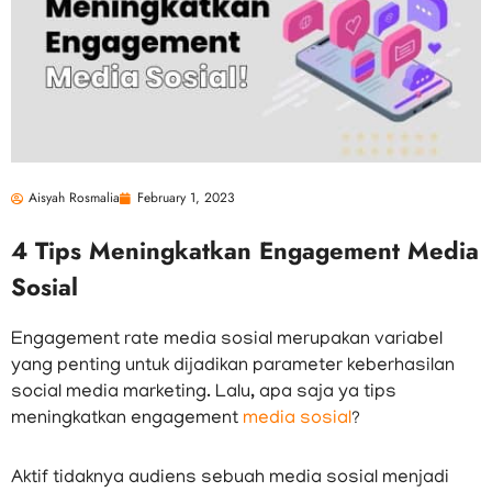
Aisyah Rosmalia
February 1, 2023
4 Tips Meningkatkan Engagement Media
Sosial
Engagement rate media sosial merupakan variabel
yang penting untuk dijadikan parameter keberhasilan
social media marketing. Lalu, apa saja ya tips
meningkatkan engagement
media sosial
?
Aktif tidaknya audiens sebuah media sosial menjadi