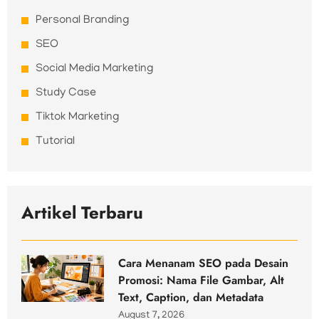
Personal Branding
SEO
Social Media Marketing
Study Case
Tiktok Marketing
Tutorial
Artikel Terbaru
Cara Menanam SEO pada Desain
Promosi: Nama File Gambar, Alt
Text, Caption, dan Metadata
August 7, 2026