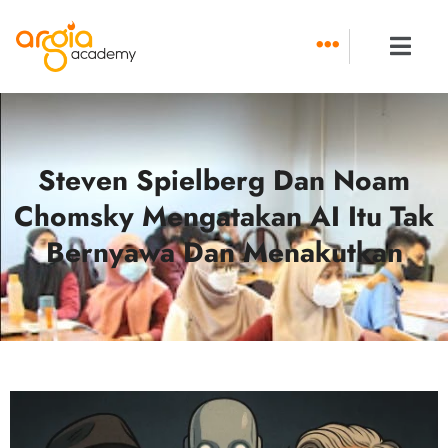
Skip
to
content
Steven Spielberg Dan Noam
Chomsky Mengatakan AI Itu Tak
Bernyawa Dan Menakutkan