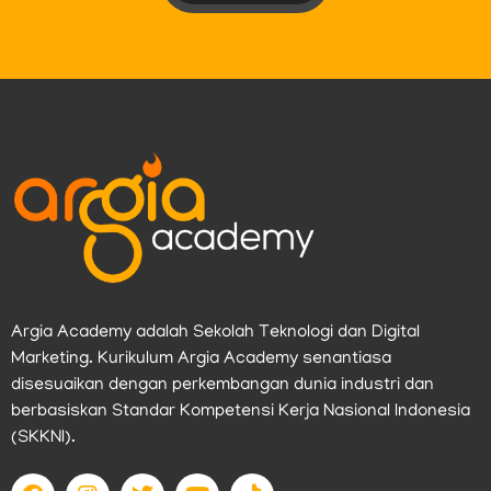
Argia Academy adalah Sekolah Teknologi dan Digital
Marketing. Kurikulum Argia Academy senantiasa
disesuaikan dengan perkembangan dunia industri dan
berbasiskan Standar Kompetensi Kerja Nasional Indonesia
(SKKNI).
F
I
T
Y
T