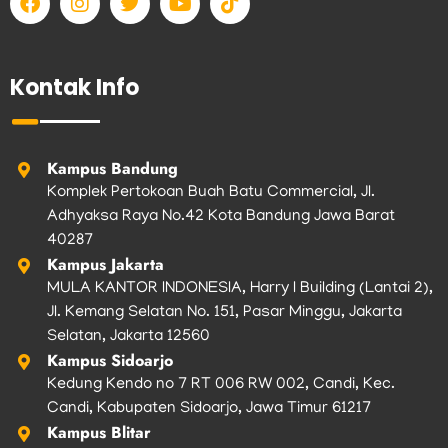
a
n
w
o
i
c
s
i
u
k
e
t
t
t
t
b
a
t
u
o
Kontak Info
o
g
e
b
k
o
r
r
e
k
a
m
Kampus Bandung
Komplek Pertokoan Buah Batu Commercial, Jl.
Adhyaksa Raya No.42 Kota Bandung Jawa Barat
40287
Kampus Jakarta
MULA KANTOR INDONESIA, Harry I Building (Lantai 2),
Jl. Kemang Selatan No. 151, Pasar Minggu, Jakarta
Selatan, Jakarta 12560
Kampus Sidoarjo
Kedung Kendo no 7 RT 006 RW 002, Candi, Kec.
Candi, Kabupaten Sidoarjo, Jawa Timur 61217
Kampus Blitar