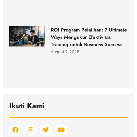
ROI Program Pelatihan: 7 Ultimate
Ways Mengukur Efektivitas
Training untuk Business Success
August 7, 2026
Ikuti Kami
F
I
T
Y
a
n
w
o