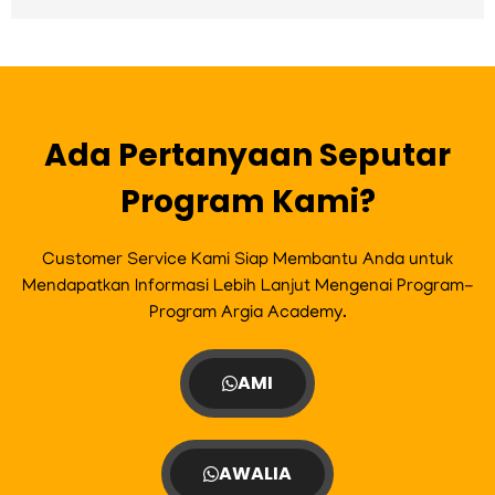
c
s
i
u
e
t
t
t
b
a
t
u
o
g
e
b
o
r
r
e
k
a
m
Ada Pertanyaan Seputar
Program Kami?
Customer Service Kami Siap Membantu Anda untuk
Mendapatkan Informasi Lebih Lanjut Mengenai Program-
Program Argia Academy.
AMI
AWALIA