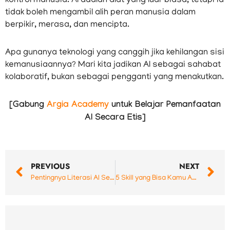
kontrol manusia. AI adalah alat yang luar biasa, tetapi ia
tidak boleh mengambil alih peran manusia dalam
berpikir, merasa, dan mencipta.
Apa gunanya teknologi yang canggih jika kehilangan sisi
kemanusiaannya? Mari kita jadikan AI sebagai sahabat
kolaboratif, bukan sebagai pengganti yang menakutkan.
[Gabung
Argia Academy
untuk Belajar Pemanfaatan
AI Secara Etis]
Prev
N
PREVIOUS
NEXT
Pentingnya Literasi AI Sebelum Implementasi Masif: Sebuah Catatan untuk Pemerintah dan Pemimpin Muda
5 Skill yang Bisa Kamu Asah di Rumah untuk Menunjang Karier Digitalmu