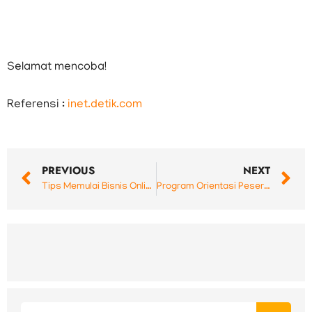
Selamat mencoba!
Referensi :
inet.detik.com
Prev
N
PREVIOUS
NEXT
Tips Memulai Bisnis Online
Program Orientasi Peserta Didik Ala Argia
Search