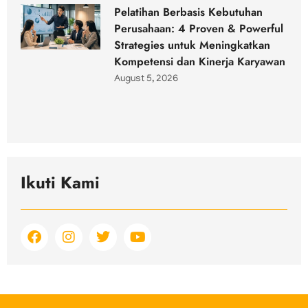
Pelatihan Berbasis Kebutuhan
Perusahaan: 4 Proven & Powerful
Strategies untuk Meningkatkan
Kompetensi dan Kinerja Karyawan
August 5, 2026
Ikuti Kami
F
I
T
Y
a
n
w
o
c
s
i
u
e
t
t
t
b
a
t
u
o
g
e
b