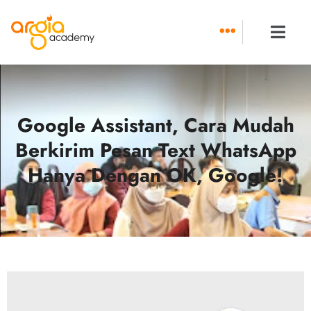
Skip
to
content
Google Assistant, Cara Mudah
Berkirim Pesan Text WhatsApp
Hanya Dengan OK, Google!