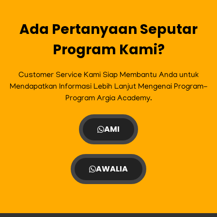
o
r
r
e
k
a
m
Ada Pertanyaan Seputar
Program Kami?
Customer Service Kami Siap Membantu Anda untuk
Mendapatkan Informasi Lebih Lanjut Mengenai Program-
Program Argia Academy.
AMI
AWALIA