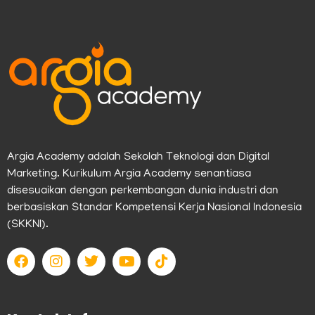
Argia Academy adalah Sekolah Teknologi dan Digital
Marketing. Kurikulum Argia Academy senantiasa
disesuaikan dengan perkembangan dunia industri dan
berbasiskan Standar Kompetensi Kerja Nasional Indonesia
(SKKNI).
F
I
T
Y
T
a
n
w
o
i
c
s
i
u
k
e
t
t
t
t
b
a
t
u
o