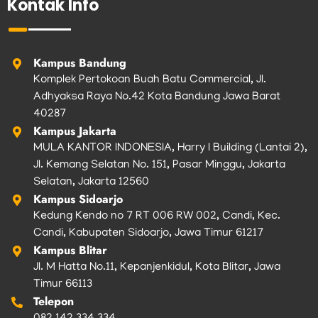
Kontak Info
o
g
e
b
k
o
r
r
e
k
a
m
Kampus Bandung
Komplek Pertokoan Buah Batu Commercial, Jl.
Adhyaksa Raya No.42 Kota Bandung Jawa Barat
40287
Kampus Jakarta
MULA KANTOR INDONESIA, Harry I Building (Lantai 2),
Jl. Kemang Selatan No. 151, Pasar Minggu, Jakarta
Selatan, Jakarta 12560
Kampus Sidoarjo
Kedung Kendo no 7 RT 006 RW 002, Candi, Kec.
Candi, Kabupaten Sidoarjo, Jawa Timur 61217
Kampus Blitar
Jl. M Hatta No.11, Kepanjenkidul, Kota Blitar, Jawa
Timur 66113
Telepon