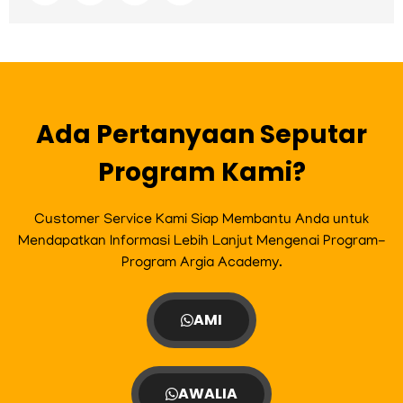
c
s
i
u
e
t
t
t
b
a
t
u
o
g
e
b
o
r
r
e
k
a
m
Ada Pertanyaan Seputar
Program Kami?
Customer Service Kami Siap Membantu Anda untuk
Mendapatkan Informasi Lebih Lanjut Mengenai Program-
Program Argia Academy.
AMI
AWALIA