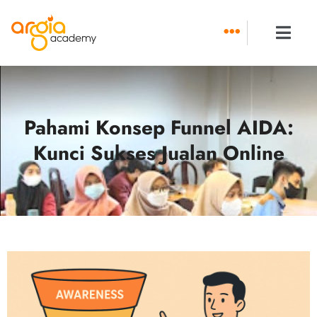
Skip
to
content
Pahami Konsep Funnel AIDA:
Kunci Sukses Jualan Online