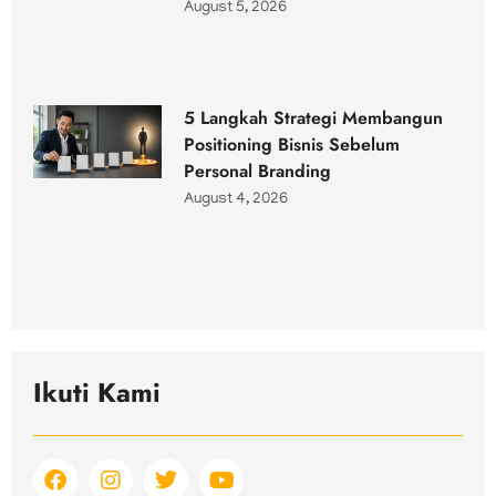
August 5, 2026
5 Langkah Strategi Membangun
Positioning Bisnis Sebelum
Personal Branding
August 4, 2026
Ikuti Kami
F
I
T
Y
a
n
w
o