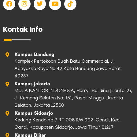
F
I
T
Y
T
a
n
w
o
i
c
s
i
u
k
e
t
t
t
t
b
a
t
u
o
Kontak Info
o
g
e
b
k
o
r
r
e
k
a
m
Kampus Bandung
Komplek Pertokoan Buah Batu Commercial, Jl.
Adhyaksa Raya No.42 Kota Bandung Jawa Barat
40287
Kampus Jakarta
MULA KANTOR INDONESIA, Harry I Building (Lantai 2),
Jl. Kemang Selatan No. 151, Pasar Minggu, Jakarta
Selatan, Jakarta 12560
Kampus Sidoarjo
Kedung Kendo no 7 RT 006 RW 002, Candi, Kec.
Candi, Kabupaten Sidoarjo, Jawa Timur 61217
Kampus Blitar