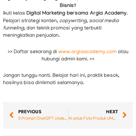
Bisnis?
Ikuti kelas
Digital Marketing bersama Argia Academy
.
Pelajari strategi konten,
copywriting
,
social media
funneling
, dan teknik promosi yang terbukti
meningkatkan penjualan.
>> Daftar sekarang di
www.argiaacademy.com
atau
hubungi admin kami. <<
Jangan tunggu nanti. Belajar hari ini, praktik besok,
hasilnya bisa dinikmati selamanya.
Prev
N
PREVIOUS
NEXT
5 Prompt ChatGPT Underrated yang Powerful untuk Digital Marketer
AI untuk Foto Produk UMKM: Bantu Banget, Tapi Jangan Sampai Bikin Kecewa!