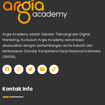
Argia Academy adalah Sekolah Teknologi dan Digital
Marketing. Kurikulum Argia Academy senantiasa
disesuaikan dengan perkembangan dunia industri dan
berbasiskan Standar Kompetensi Kerja Nasional Indonesia
(SKKNI).
F
I
T
Y
T
a
n
w
o
i
c
s
i
u
k
e
t
t
t
t
b
a
t
u
o
Kontak Info
o
g
e
b
k
o
r
r
e
k
a
m