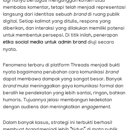
lagi hanya bertugas mengunggah konten atau
membalas komentar, tetapi telah menjadi representasi
langsung dari identitas sebuah
brand
di ruang publik
digital. Setiap kalimat yang ditulis, respons yang
diberikan, dan interaksi yang dilakukan memiliki potensi
untuk membentuk persepsi. Di titik inilah, penerapan
etika social media untuk admin brand
diuji secara
nyata.
Fenomena terbaru di platform Threads menjadi bukti
nyata bagaimana perubahan cara komunikasi
brand
dapat membawa dampak yang sangat besar. Banyak
brand
mulai meninggalkan gaya komunikasi formal dan
beralih ke pendekatan yang lebih santai, ringan, bahkan
humoris. Tujuannya jelas: membangun kedekatan
dengan audiens dan meningkatkan
engagement
.
Dalam banyak kasus, strategi ini terbukti berhasil
membuat
brand
menjadi lebih “hidup” di mata publik.