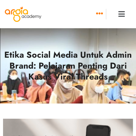
Skip
to
content
Etika Social Media Untuk Admin
Brand: Pelajaran Penting Dari
Kasus Viral Threads