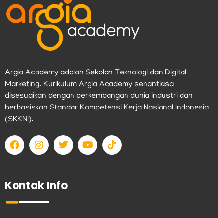
Argia Academy adalah Sekolah Teknologi dan Digital
Marketing. Kurikulum Argia Academy senantiasa
disesuaikan dengan perkembangan dunia industri dan
berbasiskan Standar Kompetensi Kerja Nasional Indonesia
(SKKNI).
F
I
T
Y
T
a
n
w
o
i
c
s
i
u
k
e
t
t
t
t
b
a
t
u
o
Kontak Info
o
g
e
b
k
o
r
r
e
k
a
m