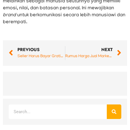
melainkan sebagai manusia seutuhnya yang memiliki
emosi, nilai, dan batasan personal. Ini mewajibkan
brand
untuk berkomunikasi secara lebih manusiawi dan
berempati.
Prev
N
PREVIOUS
NEXT
Seller Harus Bayar Gratis Ongkir Pembeli? Begini Perubahannya Sejak Mei 2026
Rumus Harga Jual Marketplace yang Benar: Panduan Lengkap Seller Shopee, Tokopedia, TikTok Shop, dan Lazada Agar Tetap Untung
Search