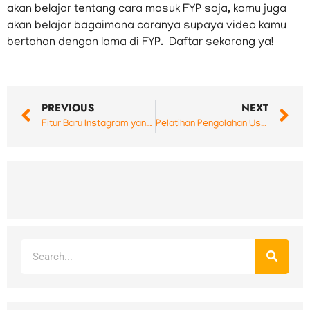
akan belajar tentang cara masuk FYP saja, kamu juga
akan belajar bagaimana caranya supaya video kamu
bertahan dengan lama di FYP. Daftar sekarang ya!
Prev
N
PREVIOUS
NEXT
Fitur Baru Instagram yang Harus Kamu Tahu
Pelatihan Pengolahan Usaha, Penjualan Produk PKL, dan Pedagang Pasar Daring oleh Argia Academy
Search