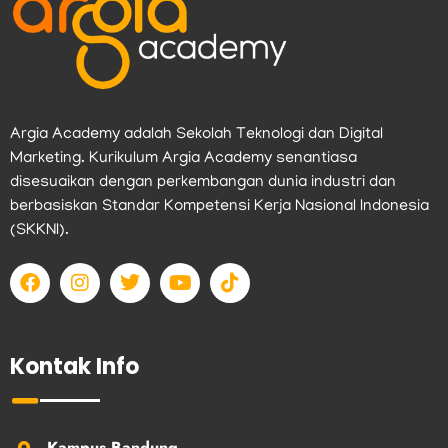
Argia Academy adalah Sekolah Teknologi dan Digital
Marketing. Kurikulum Argia Academy senantiasa
disesuaikan dengan perkembangan dunia industri dan
berbasiskan Standar Kompetensi Kerja Nasional Indonesia
(SKKNI).
F
I
T
Y
T
a
n
w
o
i
c
s
i
u
k
e
t
t
t
t
b
a
t
u
o
Kontak Info
o
g
e
b
k
o
r
r
e
k
a
m
Kampus Bandung