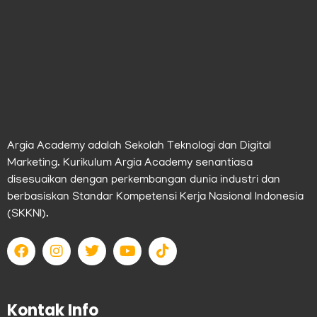
Argia Academy adalah Sekolah Teknologi dan Digital
Marketing. Kurikulum Argia Academy senantiasa
disesuaikan dengan perkembangan dunia industri dan
berbasiskan Standar Kompetensi Kerja Nasional Indonesia
(SKKNI).
F
I
T
Y
T
a
n
w
o
i
c
s
i
u
k
e
t
t
t
t
b
a
t
u
o
Kontak Info
o
g
e
b
k