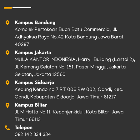
o
r
r
e
k
a
m
Kampus Bandung
Komplek Pertokoan Buah Batu Commercial, Jl.
Adhyaksa Raya No.42 Kota Bandung Jawa Barat
40287
Kampus Jakarta
MULA KANTOR INDONESIA, Harry I Building (Lantai 2),
Jl. Kemang Selatan No. 151, Pasar Minggu, Jakarta
Selatan, Jakarta 12560
Kampus Sidoarjo
Kedung Kendo no 7 RT 006 RW 002, Candi, Kec.
Candi, Kabupaten Sidoarjo, Jawa Timur 61217
Kampus Blitar
Jl. M Hatta No.11, Kepanjenkidul, Kota Blitar, Jawa
Timur 66113
Telepon
082 142 334 334