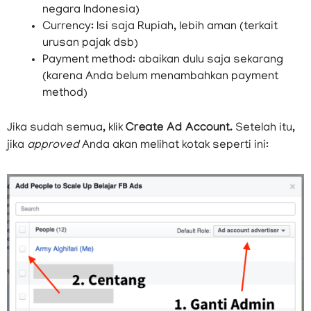
Ad Account name: terserah Anda
Advertising on behalf: pilih nama business
manager Anda sendiri (default)
Time zone: Indonesia (kalau Anda beriklan untuk
negara Indonesia)
Currency: Isi saja Rupiah, lebih aman (terkait
urusan pajak dsb)
Payment method: abaikan dulu saja sekarang
(karena Anda belum menambahkan payment
method)
Jika sudah semua, klik
Create Ad Account.
Setelah itu,
jika
approved
Anda akan melihat kotak seperti ini: