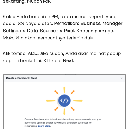
Ads. Ini adalah hal terpenting dalam mempersiapkan
iklan Facebook. Nah sekarang, kita akan membuat pixel.
Apa itu pixel? Telan aja dulu saat ini, akan saya jelaskan
pada artikel lain secara komprehensif juga.
Intinya:
Anda harus mempersiapkan pixel dari
sekarang.
Mudah kok.
Kalau Anda baru bikin BM, akan muncul seperti yang
ada di SS saya diatas.
Perhatikan: Business Manager
Settings > Data Sources > Pixel.
Kosong pixelnya.
Maka kita akan membuatnya terlebih dulu.
Klik tombol
ADD.
Jika sudah, Anda akan melihat popup
seperti berikut ini. Klik saja
Next.