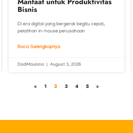
Manfaat untuk Produktivitas
Bisnis
Di era digital yang bergerak begitu cepat,
pelatihan in-house perusahaan
Baca Selengkapnya
DadiMaulana
August 3, 2026
«
1
2
3
4
5
»