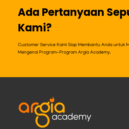
Ada Pertanyaan Sep
Kami?
Customer Service Kami Siap Membantu Anda untuk Me
Mengenai Program-Program Argia Academy.