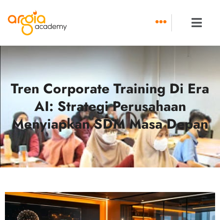
Skip
to
content
Tren Corporate Training Di Era
AI: Strategi Perusahaan
Menyiapkan SDM Masa Depan