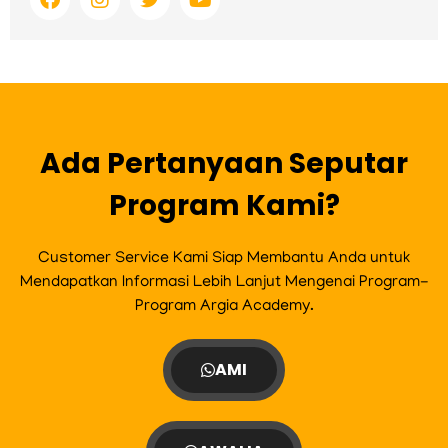
a
n
w
o
c
s
i
u
e
t
t
t
b
a
t
u
o
g
e
b
o
r
r
e
k
a
m
Ada Pertanyaan Seputar
Program Kami?
Customer Service Kami Siap Membantu Anda untuk
Mendapatkan Informasi Lebih Lanjut Mengenai Program-
Program Argia Academy.
AMI