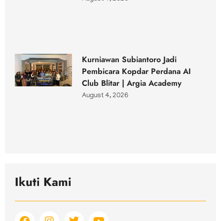
Kurniawan Subiantoro Jadi
Pembicara Kopdar Perdana AI
Club Blitar | Argia Academy
August 4, 2026
Ikuti Kami
F
I
T
Y