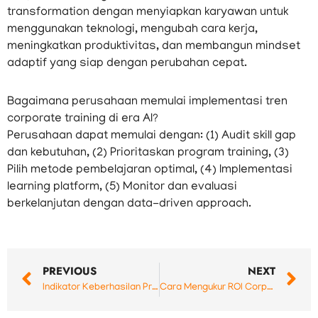
transformation dengan menyiapkan karyawan untuk
menggunakan teknologi, mengubah cara kerja,
meningkatkan produktivitas, dan membangun mindset
adaptif yang siap dengan perubahan cepat.
Bagaimana perusahaan memulai implementasi tren
corporate training di era AI?
Perusahaan dapat memulai dengan: (1) Audit skill gap
dan kebutuhan, (2) Prioritaskan program training, (3)
Pilih metode pembelajaran optimal, (4) Implementasi
learning platform, (5) Monitor dan evaluasi
berkelanjutan dengan data-driven approach.
Prev
N
PREVIOUS
NEXT
Indikator Keberhasilan Program Training Karyawan yang Wajib Diketahui Perusahaan
Cara Mengukur ROI Corporate Training: Panduan Lengkap Menghitung Efektivitas Investasi Pelatihan Perusahaan