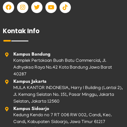
F
I
T
Y
T
a
n
w
o
i
c
s
i
u
k
e
t
t
t
t
b
a
t
u
o
Kontak Info
o
g
e
b
k
o
r
r
e
k
a
m
Kampus Bandung
Komplek Pertokoan Buah Batu Commercial, Jl.
Adhyaksa Raya No.42 Kota Bandung Jawa Barat
40287
Kampus Jakarta
MULA KANTOR INDONESIA, Harry I Building (Lantai 2),
Jl. Kemang Selatan No. 151, Pasar Minggu, Jakarta
Selatan, Jakarta 12560
Kampus Sidoarjo
Kedung Kendo no 7 RT 006 RW 002, Candi, Kec.
Candi, Kabupaten Sidoarjo, Jawa Timur 61217