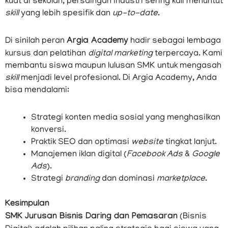
kuat di sekolah, persaingan industri sering kali menuntut
skill
yang lebih spesifik dan
up-to-date
.
Di sinilah peran
Argia Academy
hadir sebagai lembaga
kursus dan pelatihan
digital marketing
terpercaya. Kami
membantu siswa maupun lulusan SMK untuk mengasah
skill
menjadi level profesional. Di Argia Academy, Anda
bisa mendalami:
Strategi konten media sosial yang menghasilkan
konversi.
Praktik SEO dan optimasi
website
tingkat lanjut.
Manajemen iklan digital (
Facebook Ads
&
Google
Ads
).
Strategi
branding
dan dominasi
marketplace
.
Kesimpulan
SMK Jurusan Bisnis Daring dan Pemasaran
(Bisnis