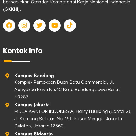
berbasiskan Standar Kompetensi Kerja Nasional Indonesia
(SKKNI).
F
I
T
Y
T
a
n
w
o
i
c
s
i
u
k
e
t
t
t
t
b
a
t
u
o
Kontak Info
o
g
e
b
k
o
r
r
e
k
a
m
Kampus Bandung
Komplek Pertokoan Buah Batu Commercial, Jl.
Adhyaksa Raya No.42 Kota Bandung Jawa Barat
40287
Kampus Jakarta
MULA KANTOR INDONESIA, Harry I Building (Lantai 2),
Jl. Kemang Selatan No. 151, Pasar Minggu, Jakarta
Selatan, Jakarta 12560
Kampus Sidoarjo