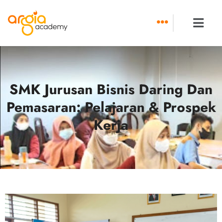
Skip
to
content
SMK Jurusan Bisnis Daring Dan
Pemasaran: Pelajaran & Prospek
Kerja