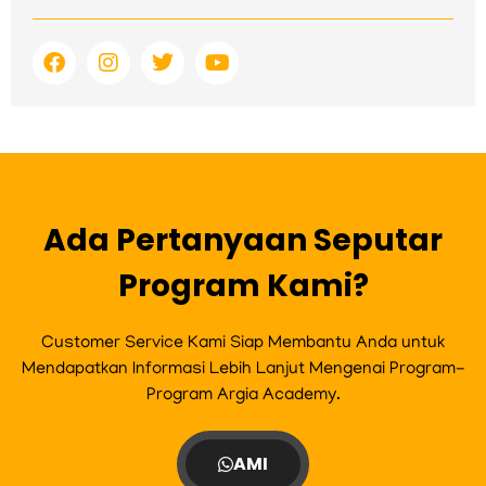
F
I
T
Y
a
n
w
o
c
s
i
u
e
t
t
t
b
a
t
u
o
g
e
b
o
r
r
e
k
a
m
Ada Pertanyaan Seputar
Program Kami?
Customer Service Kami Siap Membantu Anda untuk
Mendapatkan Informasi Lebih Lanjut Mengenai Program-
Program Argia Academy.
AMI