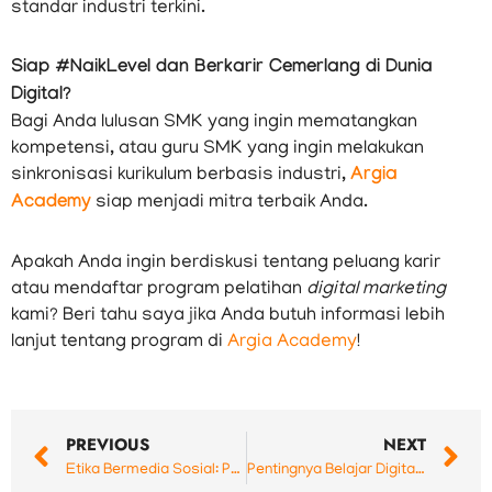
standar industri terkini.
Siap #NaikLevel dan Berkarir Cemerlang di Dunia
Digital?
Bagi Anda lulusan SMK yang ingin mematangkan
kompetensi, atau guru SMK yang ingin melakukan
sinkronisasi kurikulum berbasis industri,
Argia
Academy
siap menjadi mitra terbaik Anda.
Apakah Anda ingin berdiskusi tentang peluang karir
atau mendaftar program pelatihan
digital marketing
kami? Beri tahu saya jika Anda butuh informasi lebih
lanjut tentang program di
Argia Academy
!
Prev
N
PREVIOUS
NEXT
Etika Bermedia Sosial: Pelajaran dari Kasus Viral Endorse yang Tuai Kecaman
Pentingnya Belajar Digital Marketing untuk Siswa SMK di Era Digital