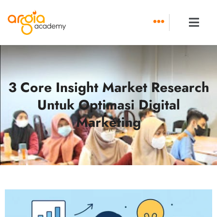
Skip
to
content
3 Core Insight Market Research
Untuk Optimasi Digital
Marketing