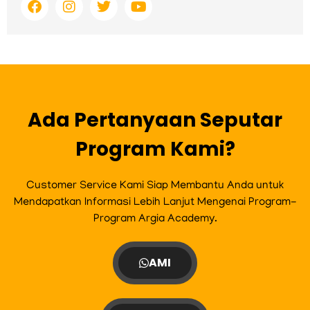
a
n
w
o
c
s
i
u
e
t
t
t
b
a
t
u
o
g
e
b
o
r
r
e
k
a
m
Ada Pertanyaan Seputar
Program Kami?
Customer Service Kami Siap Membantu Anda untuk
Mendapatkan Informasi Lebih Lanjut Mengenai Program-
Program Argia Academy.
AMI