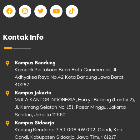
F
I
T
Y
T
a
n
w
o
i
c
s
i
u
k
e
t
t
t
t
b
a
t
u
o
Kontak Info
o
g
e
b
k
o
r
r
e
k
a
m
Kampus Bandung
Komplek Pertokoan Buah Batu Commercial, Jl.
Adhyaksa Raya No.42 Kota Bandung Jawa Barat
40287
Kampus Jakarta
MULA KANTOR INDONESIA, Harry I Building (Lantai 2),
Jl. Kemang Selatan No. 151, Pasar Minggu, Jakarta
Selatan, Jakarta 12560
Kampus Sidoarjo
Kedung Kendo no 7 RT 006 RW 002, Candi, Kec.
Candi, Kabupaten Sidoarjo, Jawa Timur 61217