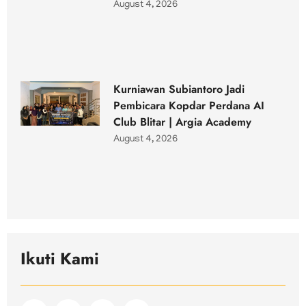
August 4, 2026
Kurniawan Subiantoro Jadi
Pembicara Kopdar Perdana AI
Club Blitar | Argia Academy
August 4, 2026
Ikuti Kami
F
I
T
Y