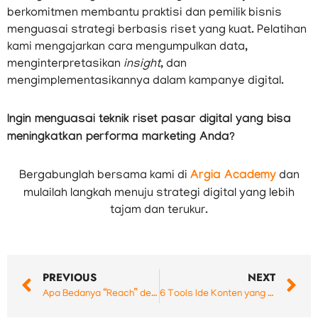
berkomitmen membantu praktisi dan pemilik bisnis
menguasai strategi berbasis riset yang kuat. Pelatihan
kami mengajarkan cara mengumpulkan data,
menginterpretasikan
insight
, dan
mengimplementasikannya dalam kampanye digital.
Ingin menguasai teknik riset pasar digital yang bisa
meningkatkan performa marketing Anda?
Bergabunglah bersama kami di
Argia Academy
dan
mulailah langkah menuju strategi digital yang lebih
tajam dan terukur.
Prev
N
PREVIOUS
NEXT
Apa Bedanya “Reach” dengan “Views” dan “Impressions” dalam Digital Marketing?
6 Tools Ide Konten yang Wajib Dieksplor Social Media Specialist