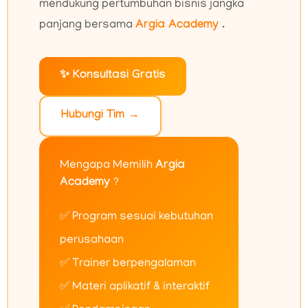
mendukung pertumbuhan bisnis jangka
panjang bersama
Argia Academy
.
✨ Konsultasi Gratis
Hubungi Tim →
Mengapa Memilih
Argia
Academy
?
✅ Program sesuai kebutuhan
perusahaan
✅ Trainer berpengalaman
✅ Materi aplikatif & interaktif