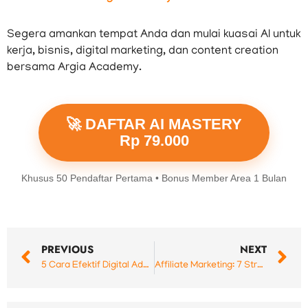
Segera amankan tempat Anda dan mulai kuasai AI untuk
kerja, bisnis, digital marketing, dan content creation
bersama Argia Academy.
🚀 DAFTAR AI MASTERY
Rp 79.000
Khusus 50 Pendaftar Pertama • Bonus Member Area 1 Bulan
Prev
N
PREVIOUS
NEXT
5 Cara Efektif Digital Advertising dalam Digital Marketing untuk Menjangkau Target Pasar
Affiliate Marketing: 7 Strategi Digital Marketing Paling Menguntungkan yang Wajib Anda Coba