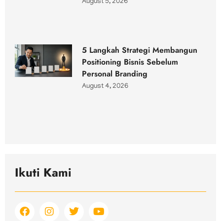
August 5, 2026
5 Langkah Strategi Membangun
Positioning Bisnis Sebelum
Personal Branding
August 4, 2026
Ikuti Kami
F
I
T
Y
a
n
w
o