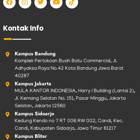
a
n
w
o
i
c
s
i
u
k
e
t
t
t
t
b
a
t
u
o
Kontak Info
o
g
e
b
k
o
r
r
e
k
a
m
Kampus Bandung
Komplek Pertokoan Buah Batu Commercial, Jl.
Adhyaksa Raya No.42 Kota Bandung Jawa Barat
40287
Kampus Jakarta
MULA KANTOR INDONESIA, Harry I Building (Lantai 2),
Jl. Kemang Selatan No. 151, Pasar Minggu, Jakarta
Selatan, Jakarta 12560
Kampus Sidoarjo
Kedung Kendo no 7 RT 006 RW 002, Candi, Kec.
Candi, Kabupaten Sidoarjo, Jawa Timur 61217
Kampus Blitar