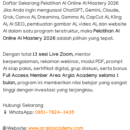
Daftar Sekarang Pelatihan AI Online AI Mastery 2026
Jika Anda ingin menguasai ChatGPT, Gemini, Claude,
Grok, Canva AI, Dreamina, Gamma AI, CapCut AI, Kling
AI, AI SEO, pembuatan gambar AI, video AI, dan website
AI dalam satu program terstruktur, maka
Pelatihan AI
Online AI Mastery 2026
adalah pilihan yang tepat.
Dengan total
13 sesi Live Zoom
, mentor
berpengalaman, rekaman webinar, modul PDF, prompt
AI siap pakai, sertifikat digital, grup diskusi, serta bonus
Full Access Member Area Argia Academy selama 1
bulan
, program ini memberikan nilai belajar yang sangat
tinggi dengan investasi yang terjangkau.
Hubungi Sekarang
📱 WhatsApp:
0851-7824-3435
🌐 Website:
www.argiaacademy.com