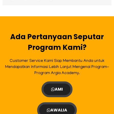
c
s
i
u
e
t
t
t
b
a
t
u
o
g
e
b
o
r
r
e
k
a
m
Ada Pertanyaan Seputar
Program Kami?
Customer Service Kami Siap Membantu Anda untuk
Mendapatkan Informasi Lebih Lanjut Mengenai Program-
Program Argia Academy.
AMI
AWALIA