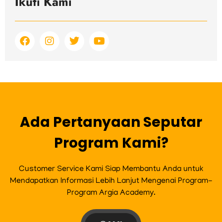
Ikuti Kami
F
I
T
Y
a
n
w
o
c
s
i
u
e
t
t
t
b
a
t
u
o
g
e
b
o
r
r
e
k
a
m
Ada Pertanyaan Seputar
Program Kami?
Customer Service Kami Siap Membantu Anda untuk
Mendapatkan Informasi Lebih Lanjut Mengenai Program-
Program Argia Academy.