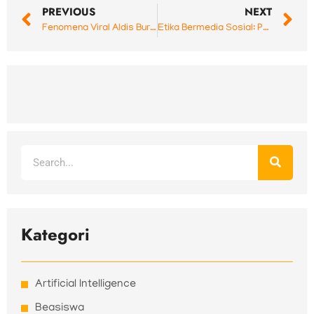
PREVIOUS
NEXT
Fenomena Viral Aldis Burger: Pelajaran Penting Digital Marketing Tentang Personal Branding dan Authenticity
Etika Bermedia Sosial: Pelajaran dari Kasus Viral Endorse yang Tuai Kecaman
Search
Kategori
Artificial Intelligence
Beasiswa