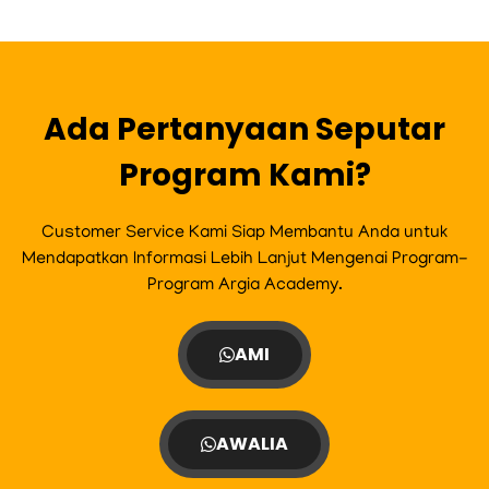
e
t
t
t
b
a
t
u
o
g
e
b
o
r
r
e
k
a
m
Ada Pertanyaan Seputar
Program Kami?
Customer Service Kami Siap Membantu Anda untuk
Mendapatkan Informasi Lebih Lanjut Mengenai Program-
Program Argia Academy.
AMI
AWALIA