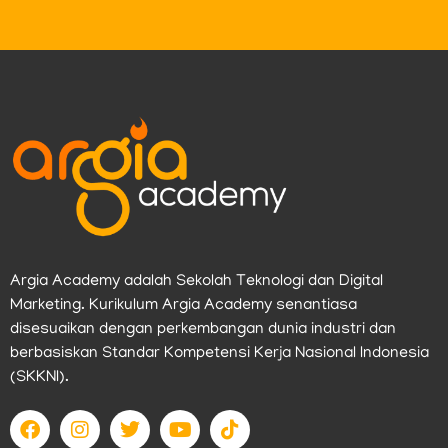
Argia Academy adalah Sekolah Teknologi dan Digital
Marketing. Kurikulum Argia Academy senantiasa
disesuaikan dengan perkembangan dunia industri dan
berbasiskan Standar Kompetensi Kerja Nasional Indonesia
(SKKNI).
F
I
T
Y
T
a
n
w
o
i