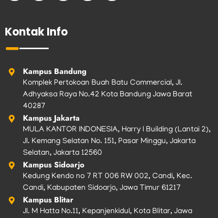
c
s
i
u
k
e
t
t
t
t
b
a
t
u
o
Kontak Info
o
g
e
b
k
o
r
r
e
k
a
m
Kampus Bandung
Komplek Pertokoan Buah Batu Commercial, Jl.
Adhyaksa Raya No.42 Kota Bandung Jawa Barat
40287
Kampus Jakarta
MULA KANTOR INDONESIA, Harry I Building (Lantai 2),
Jl. Kemang Selatan No. 151, Pasar Minggu, Jakarta
Selatan, Jakarta 12560
Kampus Sidoarjo
Kedung Kendo no 7 RT 006 RW 002, Candi, Kec.
Candi, Kabupaten Sidoarjo, Jawa Timur 61217
Kampus Blitar
Jl. M Hatta No.11, Kepanjenkidul, Kota Blitar, Jawa