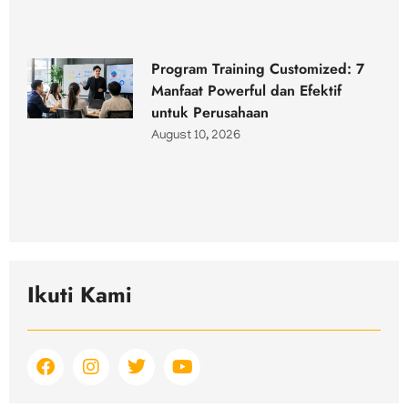
Program Training Customized: 7
Manfaat Powerful dan Efektif
untuk Perusahaan
August 10, 2026
Ikuti Kami
F
I
T
Y
a
n
w
o
c
s
i
u