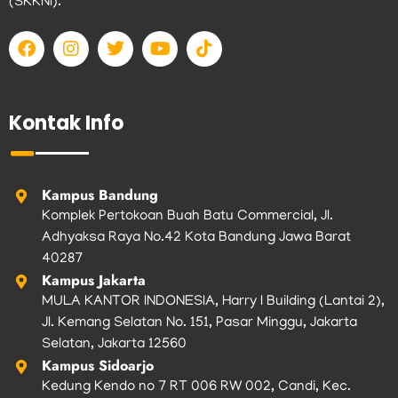
(SKKNI).
F
I
T
Y
T
a
n
w
o
i
c
s
i
u
k
e
t
t
t
t
b
a
t
u
o
Kontak Info
o
g
e
b
k
o
r
r
e
k
a
m
Kampus Bandung
Komplek Pertokoan Buah Batu Commercial, Jl.
Adhyaksa Raya No.42 Kota Bandung Jawa Barat
40287
Kampus Jakarta
MULA KANTOR INDONESIA, Harry I Building (Lantai 2),
Jl. Kemang Selatan No. 151, Pasar Minggu, Jakarta
Selatan, Jakarta 12560
Kampus Sidoarjo
Kedung Kendo no 7 RT 006 RW 002, Candi, Kec.