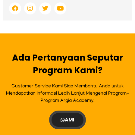
F
I
T
Y
a
n
w
o
c
s
i
u
e
t
t
t
b
a
t
u
o
g
e
b
o
r
r
e
k
a
m
Ada Pertanyaan Seputar
Program Kami?
Customer Service Kami Siap Membantu Anda untuk
Mendapatkan Informasi Lebih Lanjut Mengenai Program-
Program Argia Academy.
AMI