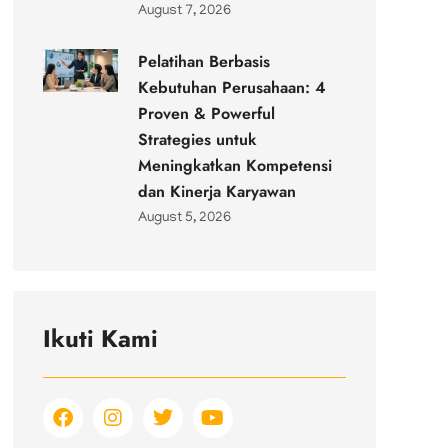
August 7, 2026
Pelatihan Berbasis
Kebutuhan Perusahaan: 4
Proven & Powerful
Strategies untuk
Meningkatkan Kompetensi
dan Kinerja Karyawan
August 5, 2026
Ikuti Kami
F
I
T
Y
a
n
w
o
c
s
i
u