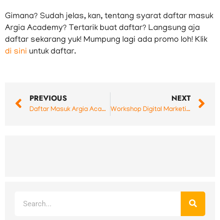
Gimana? Sudah jelas, kan, tentang syarat daftar masuk
Argia Academy? Tertarik buat daftar? Langsung aja
daftar sekarang yuk! Mumpung lagi ada promo loh! Klik
di sini
untuk daftar.
Prev
N
PREVIOUS
NEXT
Daftar Masuk Argia Academy Masih Buka, Ini Syaratnya ! – Informasi Kuliah Digital Marketing Argia Academy
Workshop Digital Marketing: Argia Academy X BP3IP
Search