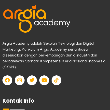
Argia Academy adalah Sekolah Teknologi dan Digital
Marketing. Kurikulum Argia Academy senantiasa
disesuaikan dengan perkembangan dunia industri dan
berbasiskan Standar Kompetensi Kerja Nasional Indonesia
(SKKNI).
F
I
T
Y
T
a
n
w
o
i
c
s
i
u
k
e
t
t
t
t
b
a
t
u
o
Kontak Info
o
g
e
b
k
o
r
r
e