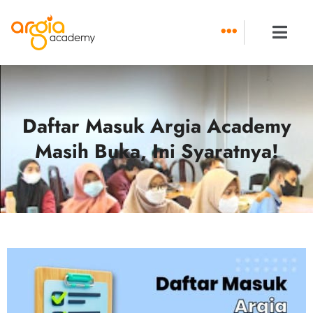
Skip
to
content
Daftar Masuk Argia Academy
Masih Buka, Ini Syaratnya!