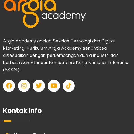
Argia Academy adalah Sekolah Teknologi dan Digital
Marketing. Kurikulum Argia Academy senantiasa
disesuaikan dengan perkembangan dunia industri dan
berbasiskan Standar Kompetensi Kerja Nasional Indonesia
(SKKNI).
F
I
T
Y
T
a
n
w
o
i
c
s
i
u
k
e
t
t
t
t
b
a
t
u
o
Kontak Info
o
g
e
b
k
o
r
r
e
k
a
m