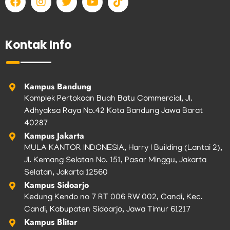
a
n
w
o
i
c
s
i
u
k
e
t
t
t
t
b
a
t
u
o
Kontak Info
o
g
e
b
k
o
r
r
e
k
a
m
Kampus Bandung
Komplek Pertokoan Buah Batu Commercial, Jl.
Adhyaksa Raya No.42 Kota Bandung Jawa Barat
40287
Kampus Jakarta
MULA KANTOR INDONESIA, Harry I Building (Lantai 2),
Jl. Kemang Selatan No. 151, Pasar Minggu, Jakarta
Selatan, Jakarta 12560
Kampus Sidoarjo
Kedung Kendo no 7 RT 006 RW 002, Candi, Kec.
Candi, Kabupaten Sidoarjo, Jawa Timur 61217
Kampus Blitar