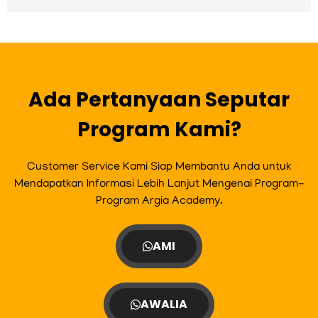
c
s
i
u
e
t
t
t
b
a
t
u
o
g
e
b
o
r
r
e
k
a
m
Ada Pertanyaan Seputar
Program Kami?
Customer Service Kami Siap Membantu Anda untuk
Mendapatkan Informasi Lebih Lanjut Mengenai Program-
Program Argia Academy.
AMI
AWALIA