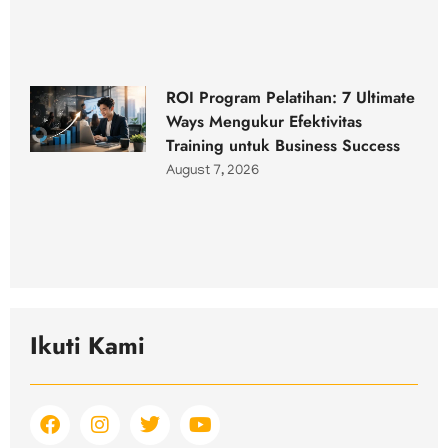
ROI Program Pelatihan: 7 Ultimate
Ways Mengukur Efektivitas
Training untuk Business Success
August 7, 2026
Ikuti Kami
F
I
T
Y
a
n
w
o