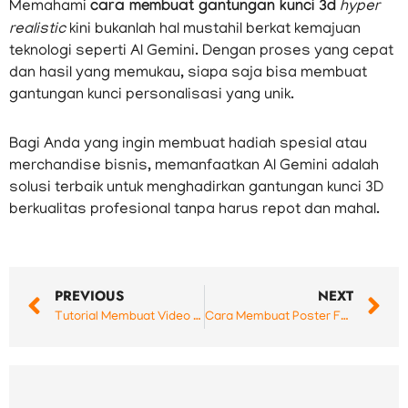
Memahami
cara membuat gantungan kunci 3d
hyper
realistic
kini bukanlah hal mustahil berkat kemajuan
teknologi seperti AI Gemini. Dengan proses yang cepat
dan hasil yang memukau, siapa saja bisa membuat
gantungan kunci personalisasi yang unik.
Bagi Anda yang ingin membuat hadiah spesial atau
merchandise bisnis, memanfaatkan AI Gemini adalah
solusi terbaik untuk menghadirkan gantungan kunci 3D
berkualitas profesional tanpa harus repot dan mahal.
Prev
N
PREVIOUS
NEXT
Tutorial Membuat Video Miniatur Bergerak Realistis (AI Prompt Lengkap)
Cara Membuat Poster Formula 1 dengan Wajah Sendiri Menggunakan AI: Keren, Realistis, dan Mudah!