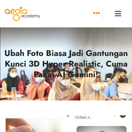
Skip
to
content
Ubah Foto Biasa Jadi Gantungan
Kunci 3D Hyper Realistic, Cuma
Pakai AI Gemini!