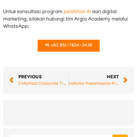
Untuk konsultasi program
pelatihan AI
dan digital
marketing, silakan hubungi tim Argia Academy melalui
WhatsApp:
📲
+62 851-7824-3435
Prev
N
PREVIOUS
NEXT
5 Manfaat Corporate Training bagi Perusahaan Sebagai Investasi Nyawa Bisnis
Indikator Keberhasilan Program Training Karyawan yang Wajib Diketahui Perusahaan