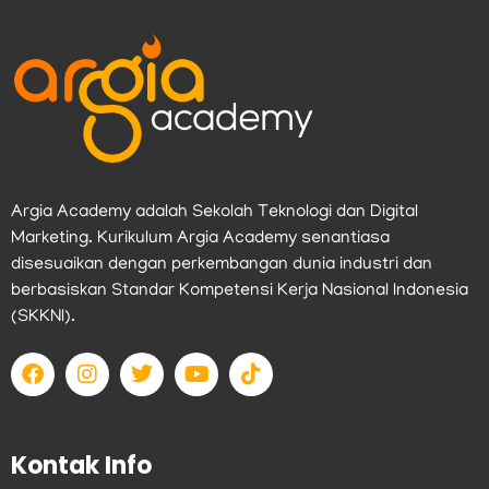
Argia Academy adalah Sekolah Teknologi dan Digital
Marketing. Kurikulum Argia Academy senantiasa
disesuaikan dengan perkembangan dunia industri dan
berbasiskan Standar Kompetensi Kerja Nasional Indonesia
(SKKNI).
F
I
T
Y
T
a
n
w
o
i
c
s
i
u
k
e
t
t
t
t
b
a
t
u
o
Kontak Info
o
g
e
b
k