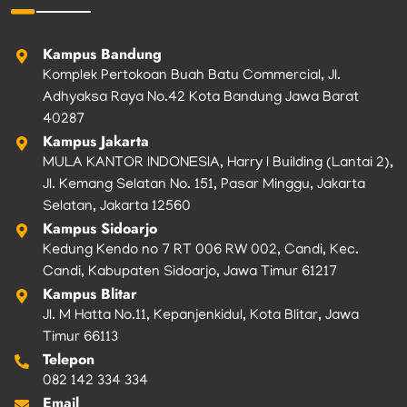
o
r
r
e
k
a
m
Kampus Bandung
Komplek Pertokoan Buah Batu Commercial, Jl.
Adhyaksa Raya No.42 Kota Bandung Jawa Barat
40287
Kampus Jakarta
MULA KANTOR INDONESIA, Harry I Building (Lantai 2),
Jl. Kemang Selatan No. 151, Pasar Minggu, Jakarta
Selatan, Jakarta 12560
Kampus Sidoarjo
Kedung Kendo no 7 RT 006 RW 002, Candi, Kec.
Candi, Kabupaten Sidoarjo, Jawa Timur 61217
Kampus Blitar
Jl. M Hatta No.11, Kepanjenkidul, Kota Blitar, Jawa
Timur 66113
Telepon
082 142 334 334
Email