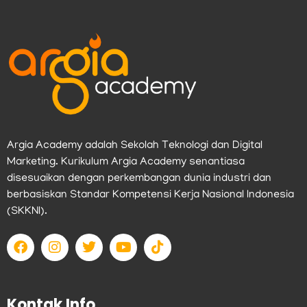
Argia Academy adalah Sekolah Teknologi dan Digital
Marketing. Kurikulum Argia Academy senantiasa
disesuaikan dengan perkembangan dunia industri dan
berbasiskan Standar Kompetensi Kerja Nasional Indonesia
(SKKNI).
F
I
T
Y
T
a
n
w
o
i
c
s
i
u
k
e
t
t
t
t
b
a
t
u
o
Kontak Info