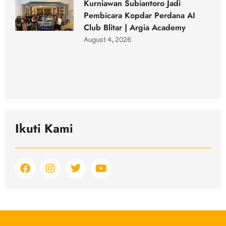
Kurniawan Subiantoro Jadi
Pembicara Kopdar Perdana AI
Club Blitar | Argia Academy
August 4, 2026
Ikuti Kami
F
I
T
Y
a
n
w
o
c
s
i
u
e
t
t
t
b
a
t
u
o
g
e
b
o
r
r
e