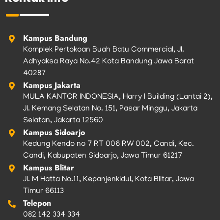
o
g
e
b
k
o
r
r
e
k
a
m
Kampus Bandung
Komplek Pertokoan Buah Batu Commercial, Jl.
Adhyaksa Raya No.42 Kota Bandung Jawa Barat
40287
Kampus Jakarta
MULA KANTOR INDONESIA, Harry I Building (Lantai 2),
Jl. Kemang Selatan No. 151, Pasar Minggu, Jakarta
Selatan, Jakarta 12560
Kampus Sidoarjo
Kedung Kendo no 7 RT 006 RW 002, Candi, Kec.
Candi, Kabupaten Sidoarjo, Jawa Timur 61217
Kampus Blitar
Jl. M Hatta No.11, Kepanjenkidul, Kota Blitar, Jawa
Timur 66113
Telepon
082 142 334 334