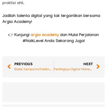
praktisi ahli.
Jadilah talenta digital yang tak tergantikan bersama
Argia Academy!
👉
Kunjungi
argia academy
dan Mulai Perjalanan
#NaikLevel Anda Sekarang Juga!
Prev
N
PREVIOUS
NEXT
Badai Sempurna Pokémon TCG “Ledakan Peniada”: 5 Pelajaran Digital Marketing di Balik Fenomena FOMO dan Skandal Harga
Pentingnya Digital Marketing dalam Membangun Brand Awareness di Era Digital