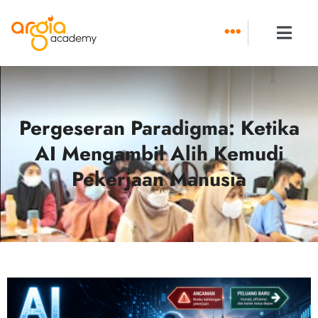
Skip
to
content
Pergeseran Paradigma: Ketika
AI Mengambil Alih Kemudi
Pekerjaan Manusia