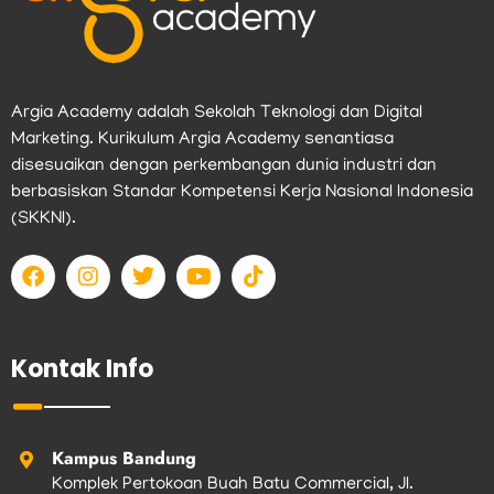
Argia Academy adalah Sekolah Teknologi dan Digital
Marketing. Kurikulum Argia Academy senantiasa
disesuaikan dengan perkembangan dunia industri dan
berbasiskan Standar Kompetensi Kerja Nasional Indonesia
(SKKNI).
F
I
T
Y
T
a
n
w
o
i
c
s
i
u
k
e
t
t
t
t
b
a
t
u
o
Kontak Info
o
g
e
b
k
o
r
r
e
k
a
m
Kampus Bandung
Komplek Pertokoan Buah Batu Commercial, Jl.